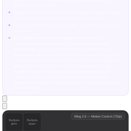
которые показаны в видео.
Видео:
голова, плечи и торс человека в кадре не обрезаны, видны
полностью. Один человек, есть пространство вокруг.
Если лицо на фото размыто или мелкое, в результате оно может
измениться.
Если используете фото или видео с питомцем:
модель
рассчитана на человека, поэтому генерация с животными
нестабильна
: запрос может не пройти или результат может
исказиться «под человека»
.
Мы не рекомендуем
генерировать
видео с домашними питомцами — делайте это
на свой страх и
риск
. Если всё же пробуете: питомец
один
в кадре,
без рук
человека
(не на руках, не поднимать),
прямой ракурс
(не
сверху, не сбоку, не снизу),
видны лапы
и
есть свободное
пространство
вокруг. Если не получилось —
попробуйте другие
фото или видео.
Kling 2.6 — Motion Control (720p)
Выбрать
Выбрать
фото
видео