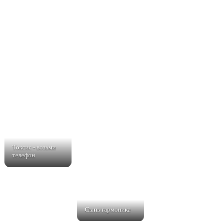
Токсис - возьми
телефон
Сыпь гармоника