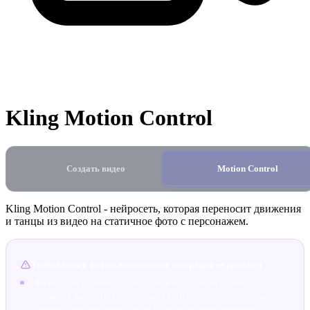
Kling Motion Control
Создать видео
Motion Control
Kling Motion Control - нейросеть, которая переносит движения
и танцы из видео на статичное фото с персонажем.
Требования к фото и видео (иначе генерация не пройдёт)
Фото:
один человек. Голова, плечи и торс не обрезаны —
целиком в кадре. Вокруг человека есть свободное пространство.
Именно этот персонаж с фото будет повторять движения,