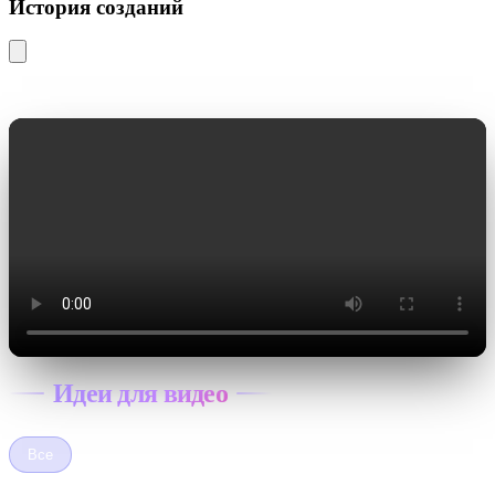
История созданий
Закрыть
Идеи для видео
Все
Возьми телефон детка
Cыпь гармоника
ИИ танец по фото
Ты живешь одной своей