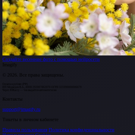
Создайте весенние фото с помощью нейросети
Imagify
© 2026. Все права защищены.
Оплата в рублях (РФ)
ИП Медведев В.А., ИНН 292007862070 ОГРН 323390000006679
Через ЮКассу — чек выдаётся автоматически
Контакты
support@imagify.ru
Тикеты в личном кабинете
Правила пользования
Политика конфиденциальности