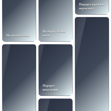
Портрет и руки в
перчатках
На борту белой
На палубе яхты
яхты
Портрет
поколений