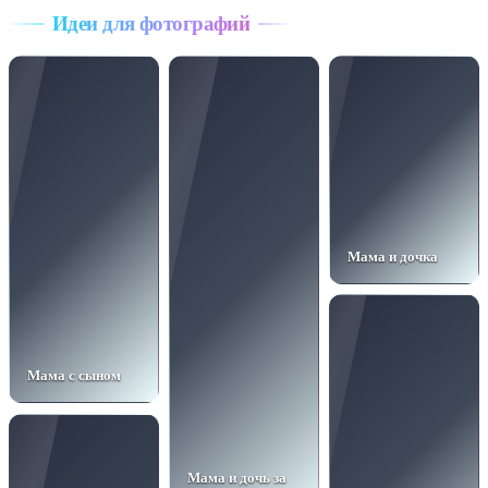
Идеи для фотографий
Мама и дочка
Мама с сыном
Мама и дочь за