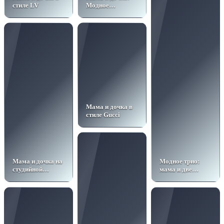
стиле LV
Модное
спокойствие
Мама и дочка в
стиле Gucci
Мама и дочка на
Модное трио:
студийной
мама и две
съемке
дочери