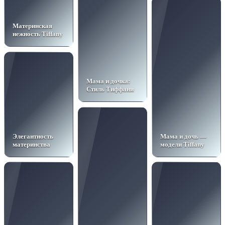
Материнская
нежность Tiffany
Мама и дочка:
Стиль Тиффани
Элегантность
Мама и дочь —
материнства
модели Tiffany