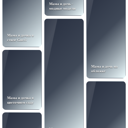
Мама и дочь -
модные модели
Мама и дочка в
стиле Gucci
Мама и дочь на
обложке
Мама и дочка в
цветочном саду