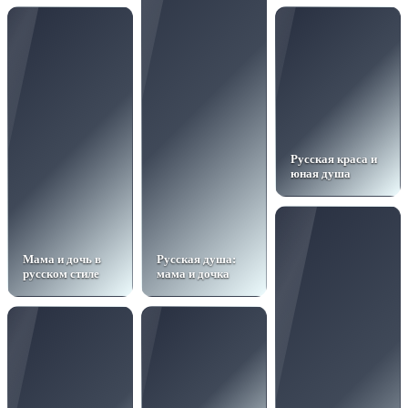
Русская краса и
юная душа
Мама и дочь в
Русская душа:
русском стиле
мама и дочка