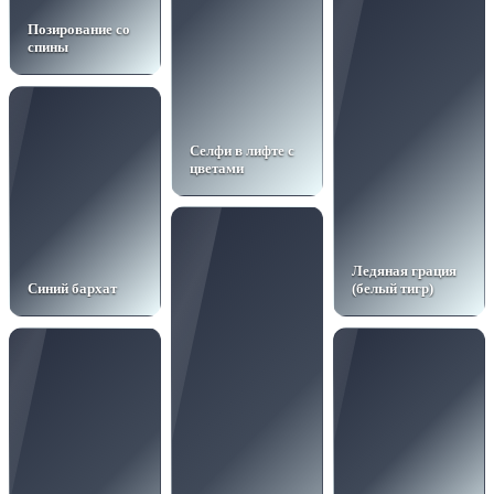
Позирование со
спины
Селфи в лифте с
цветами
Ледяная грация
Синий бархат
(белый тигр)