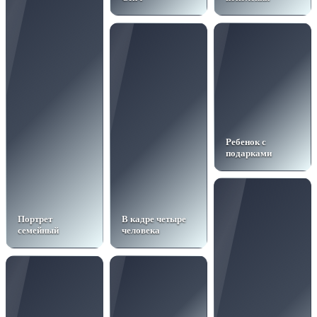
Ребенок с
подарками
Портрет
В кадре четыре
семейный
человека