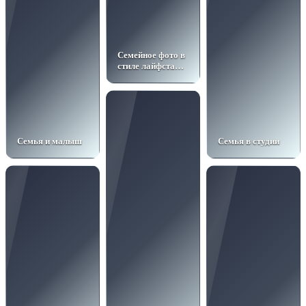
Семейное фото в
стиле лайфстайл
на кухне
Семья и малыш
Семья в студии