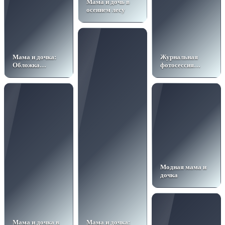
Мама и дочь в
осеннем лесу
Мама и дочка:
Журнальная
Обложка
фотосессия
журнала
мамы и дочери
Модная мама и
дочка
Мама и дочка в
Мама и дочка: