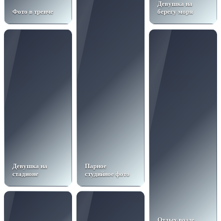
Девушка на
Фото в тренче
берегу моря
Девушка на
Парное
стадионе
студийное фото
Отдых возле