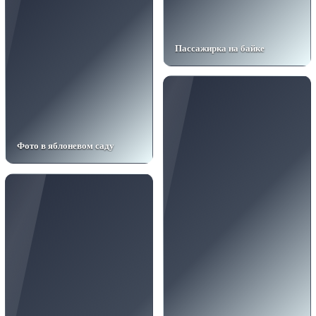
Пассажирка на байке
Фото в яблоневом саду