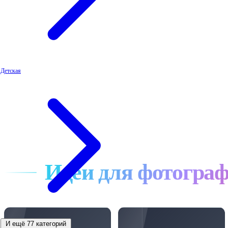
Детская
Идеи для фотогра
И ещё 77 категорий