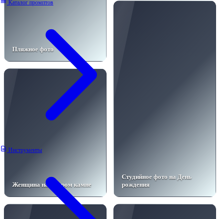
Каталог промптов
Пляжное фото
Инструменты
Студийное фото на День
Женщина на мокром камне
рождения