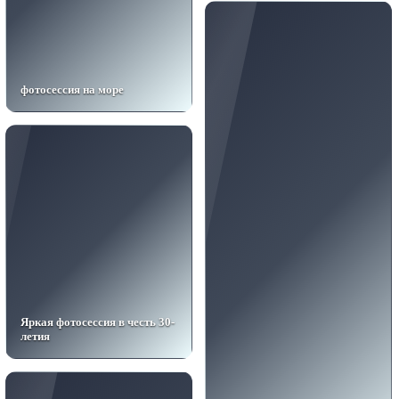
фотосессия на море
Яркая фотосессия в честь 30-
летия