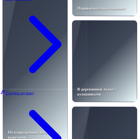
Парный коллаж в машине
В деревянной лодке с
Создать музыку
кувшинками
Полупрозрачные колготки с
вырезами