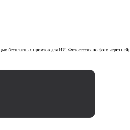
ью бесплатных промтов для ИИ. Фотосессия по фото через нейр