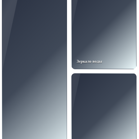
Зеркало воды