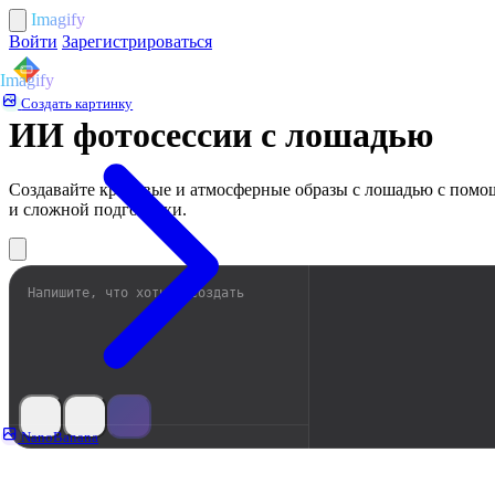
Imagify
Войти
Зарегистрироваться
Imagify
Создать картинку
ИИ фотосессии с лошадью
Создавайте красивые и атмосферные образы с лошадью с помощ
и сложной подготовки.
NanoBanana