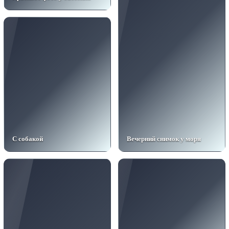
С собакой
Вечерний снимок у моря