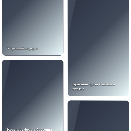
Утренний портрет
Красивое фото с нежном
платье
Красивое фото у бассейна