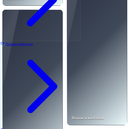
Прямые нейросети
Платье и колготки