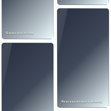
Платье и колготки
Фото в колготках в полоску