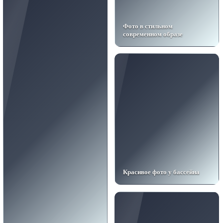
Фото в стильном
современном образе
Красивое фото у бассейна