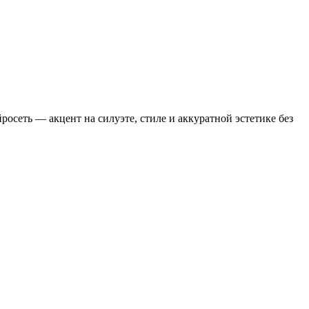
осеть — акцент на силуэте, стиле и аккуратной эстетике без