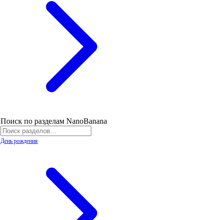
Поиск по разделам NanoBanana
День рождения