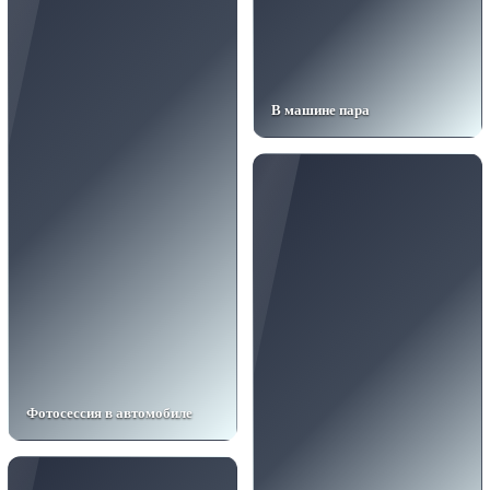
В машине пара
Фотосессия в автомобиле