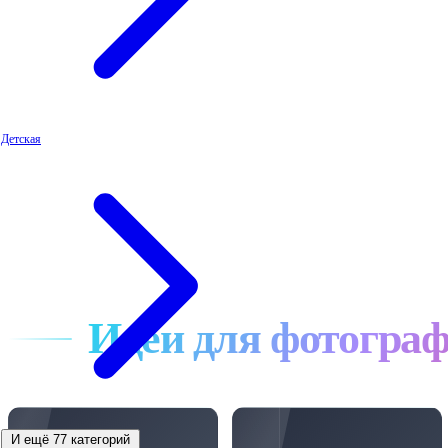
Детская
Идеи для фотогра
И ещё 77 категорий