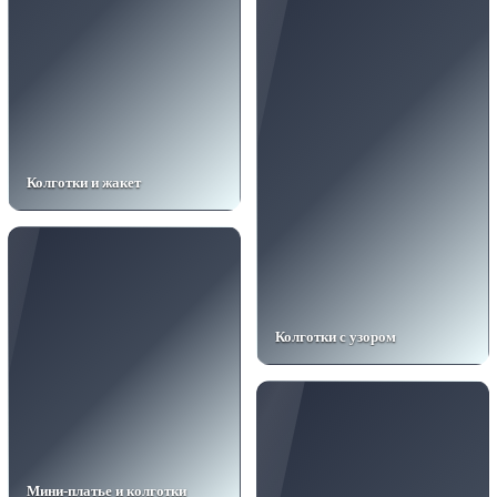
Колготки и жакет
Колготки с узором
Мини-платье и колготки