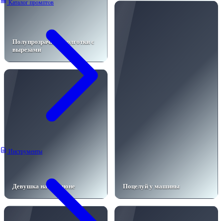
Каталог промптов
Полупрозрачные колготки с
вырезами
Инструменты
Девушка на стадионе
Поцелуй у машины