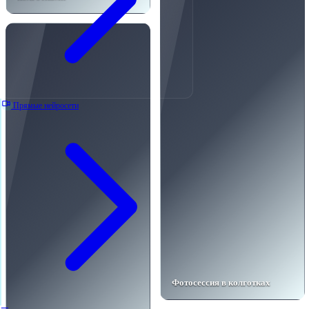
Прямые нейросети
Фотосессия в колготках