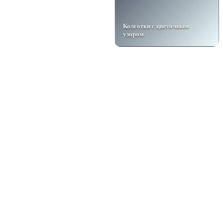
Колготки с цветочным
узором