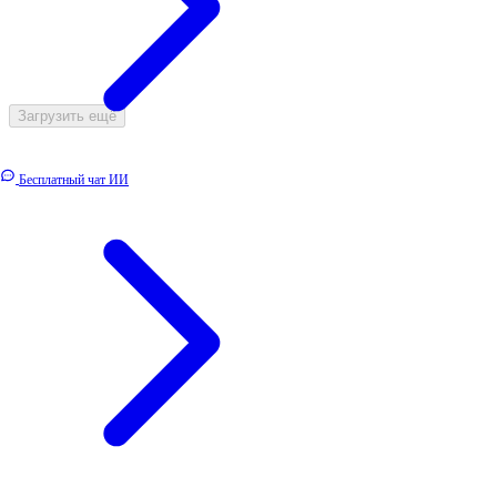
Загрузить ещё
Бесплатный чат ИИ