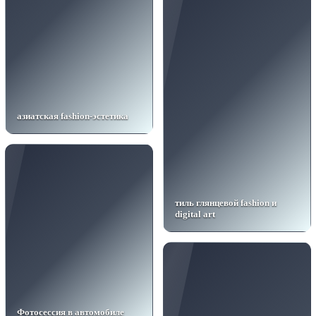
азиатская fashion-эстетика
тиль глянцевой fashion и
digital art
Фотосессия в автомобиле