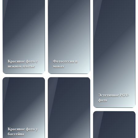
Красивое фото с
Фотосессия в
нежном платье
маках
Эстетичное POV-
фото
Красивое фото у
бассейна