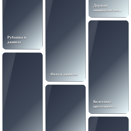
Дерзкая
минималистичная
модель
Рубашка и
джинсы
Фото в джинсах
Колготки с
цветочным
узором