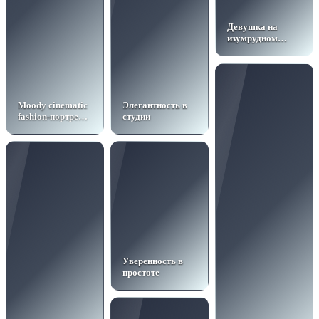
Девушка на
изумрудном
диване,
Moody cinematic
Элегантность в
fashion-портрет
студии
женщины
Уверенность в
простоте