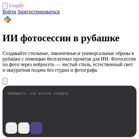
Imagify
Войти
Зарегистрироваться
ИИ фотосессии в рубашке
Создавайте стильные, лаконичные и универсальные образы в
рубашке с помощью бесплатных промтов для ИИ. Фотосессия
по фото через нейросеть — чистый стиль, естественный свет
и аккуратная подача без студии и фотографа.