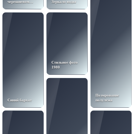
черешневом
Зеркало воды
обрамлении
Стильное фото
1980
Позмрование
Синий бархат
полулежа