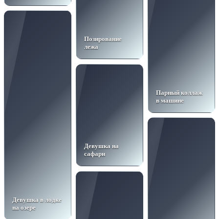
Позирование
лежа
Парный коллаж
в машине
Девушка на
сафари
Девушка в лодке
на озере