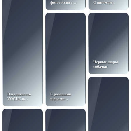
фотосессия с
С питомцем
собакой
Черные шары
собачки
Элегантность
С розовыми
VOGUE в
шарами
старинном
собачками
особняке