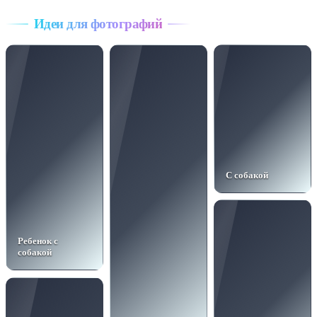
Идеи для фотографий
С собакой
Ребенок с
собакой