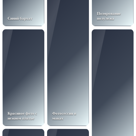
Позмрование
Синий бархат
полулежа
Красивое фото с
Фотосессия в
нежном платье
маках