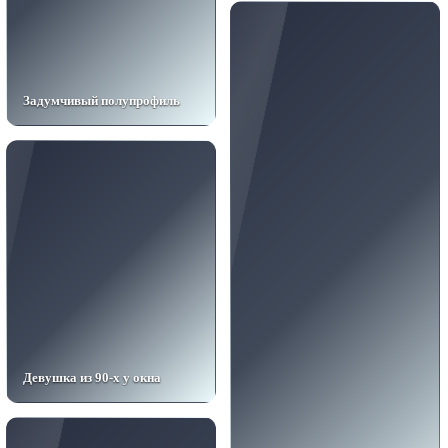
Задумчивый полупрофиль
Девушка из 90-х у окна