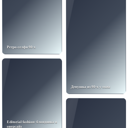
Ретро-селфи 90-х
Девушка из 90-х у окна
Editorial fashion: блондинка в
оверсайз