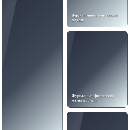
Дерзкая минималистичная
модель
Журнальная фотосессия
мамы и дочери