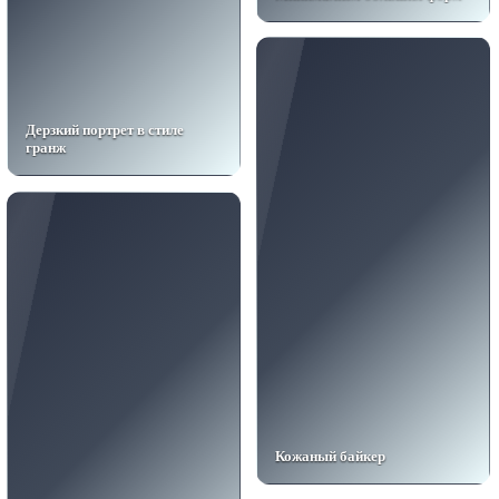
Дерзкий портрет в стиле
гранж
Кожаный байкер