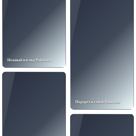
Нежный взгляд Polaroid
Портрет в стиле Polaroid