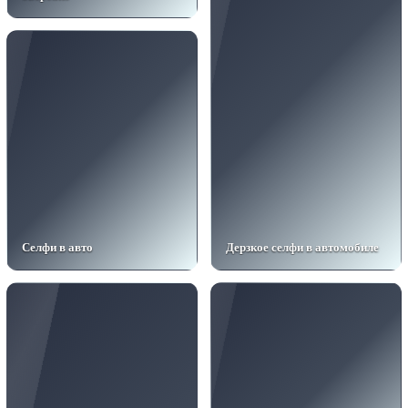
Селфи в авто
Дерзкое селфи в автомобиле