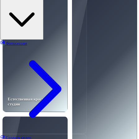
Фотосессии
Естественная красота в
студии
Создать видео