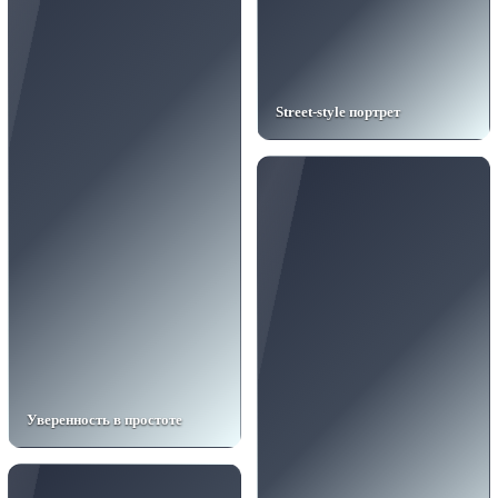
Street-style портрет
Уверенность в простоте