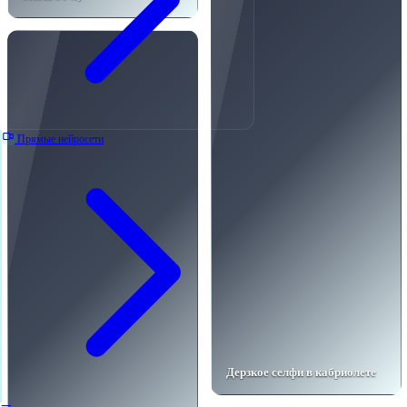
Прямые нейросети
Дерзкое селфи в кабриолете