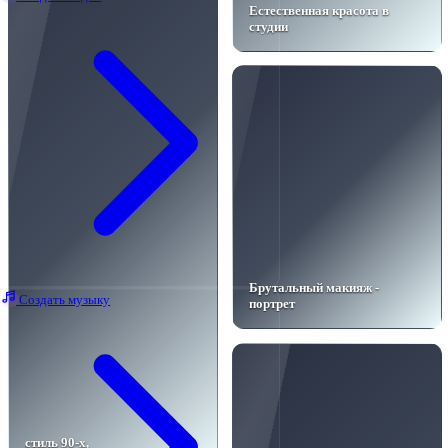
Естественная красота в
студии
Брутальный макияж -
Создать музыку
портрет
стиль 90-х,