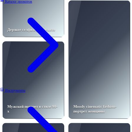
Каталог промптов
Дерзкое селфи в ретро-авто
Инструменты
Мужской портрет в стиле 90-
Moody cinematic fashion-
х
портрет женщины