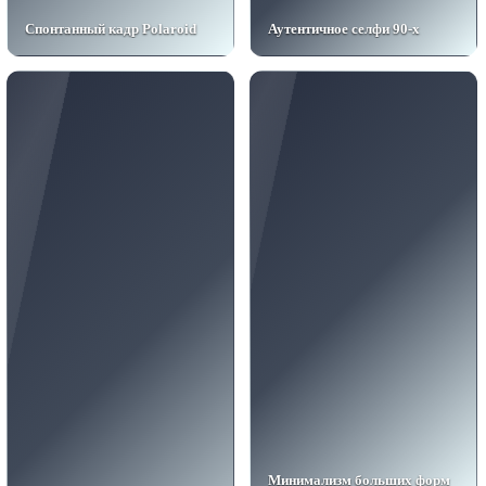
Спонтанный кадр Polaroid
Аутентичное селфи 90-х
Минимализм больших форм