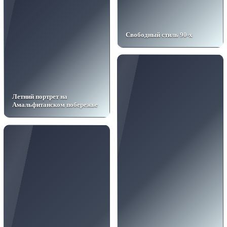
Свободный стиль 90-х
Летний портрет на
Амальфитанском побережье