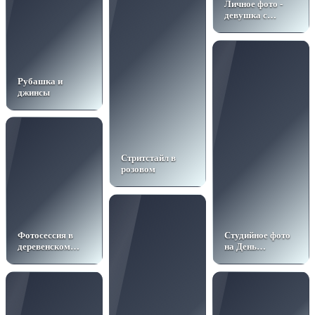
Личное фото -
девушка с
букетом
Рубашка и
джинсы
Стритстайл в
розовом
Фотосессия в
Студийное фото
деревенском
на День
стиле
рождения