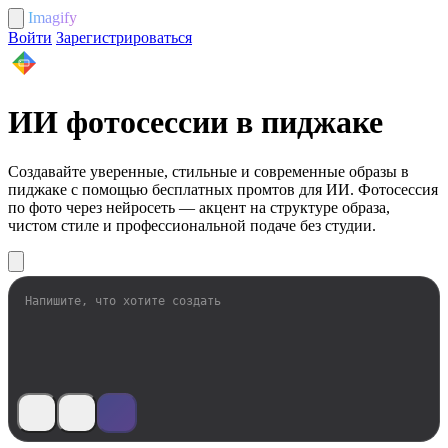
Imagify
Войти
Зарегистрироваться
ИИ фотосессии в пиджаке
Создавайте уверенные, стильные и современные образы в
пиджаке с помощью бесплатных промтов для ИИ. Фотосессия
по фото через нейросеть — акцент на структуре образа,
чистом стиле и профессиональной подаче без студии.