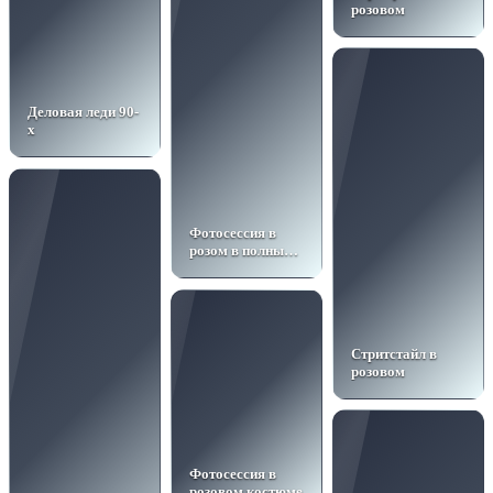
розовом
Деловая леди 90-
х
Фотосессия в
розом в полный
рост
Стритстайл в
розовом
Фотосессия в
розовом костюме