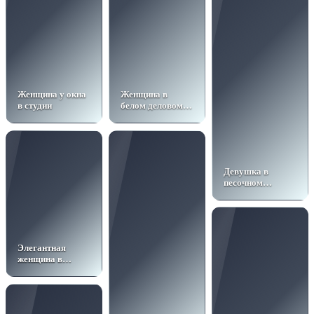
Женщина у окна
Женщина в
в студии
белом деловом
костюме
Девушка в
песочном
пиджаке у стены
Элегантная
женщина в
студии