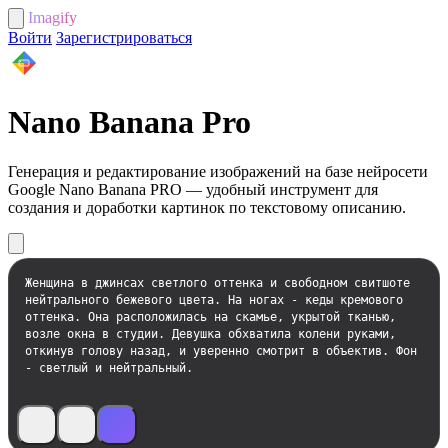
Imagify
Войти
Зарегистрироваться
Nano Banana Pro
Генерация и редактирование изображений на базе нейросети
Google Nano Banana PRO — удобный инструмент для
создания и доработки картинок по текстовому описанию.