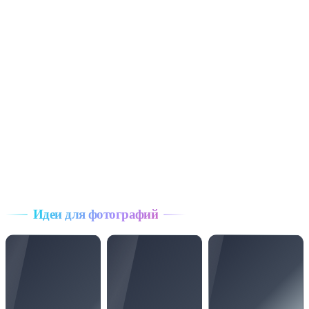
Идеи для фотографий