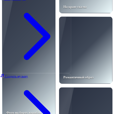
На краю скалы
Создать музыку
Романтичный образ
Фото на борту корабля