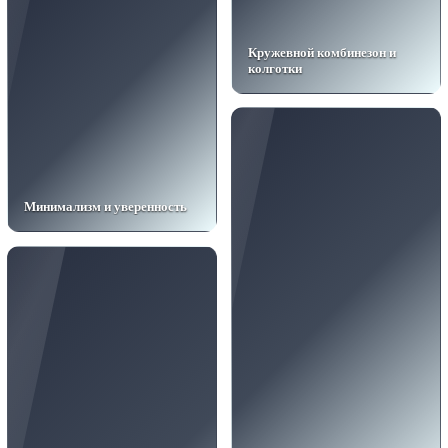
Кружевной комбинезон и
колготки
Минимализм и уверенность