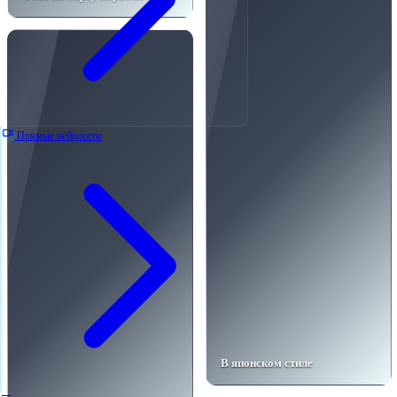
Прямые нейросети
В японском стиле