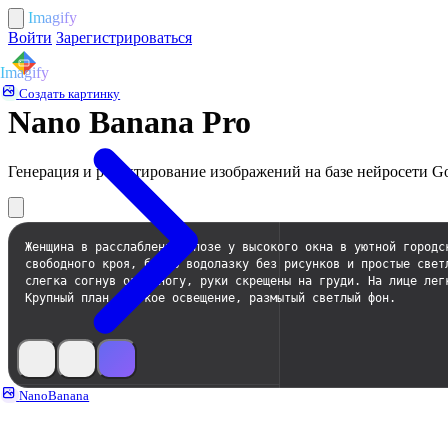
Imagify
Войти
Зарегистрироваться
Imagify
Создать картинку
Nano Banana Pro
Генерация и редактирование изображений на базе нейросети G
NanoBanana