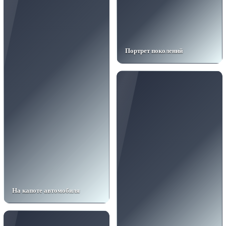
Портрет поколений
На капоте автомобиля