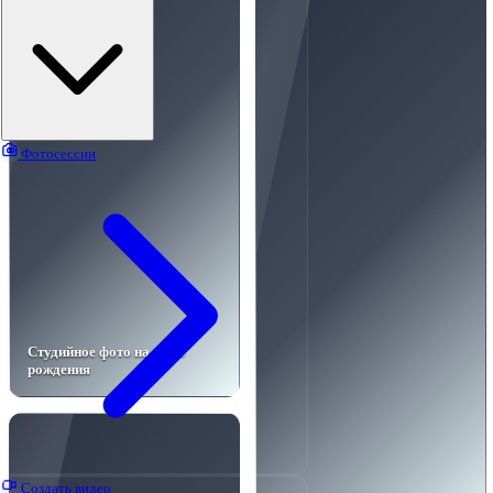
Фотосессии
Студийное фото на День
рождения
Создать видео