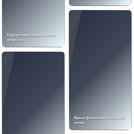
Портрет поколений по фото
нейросеть
Яркая фотосессия в честь 30-
летия