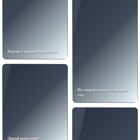
Портрет и руки в перчатках
На морском берегу на фоне
гор
Дикий шиповник