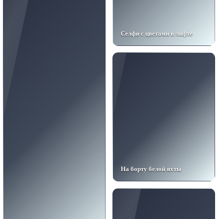
Селфи с цветами в лифте
На борту белой яхты