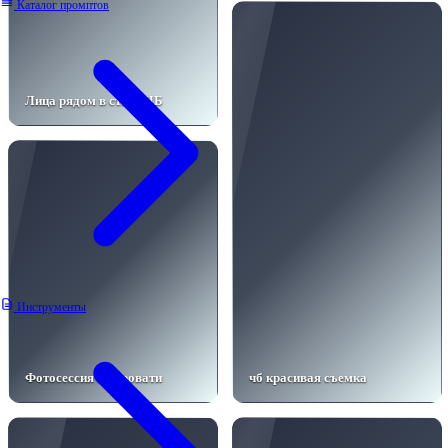
Каталог промптов
Лица рядом в стиле ЧБ
Инструменты
Фотосессия на кровати
чб красивая съемка