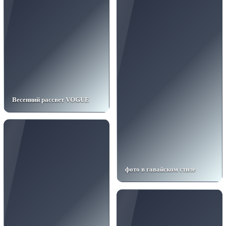
Весенний рассвет VOGUE
фото в гавайском стиле