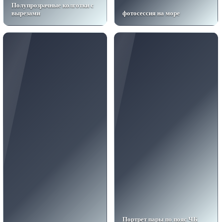
Полупрозрачные колготки с
вырезами
фотосессия на море
Портрет пары по пояс ЧБ