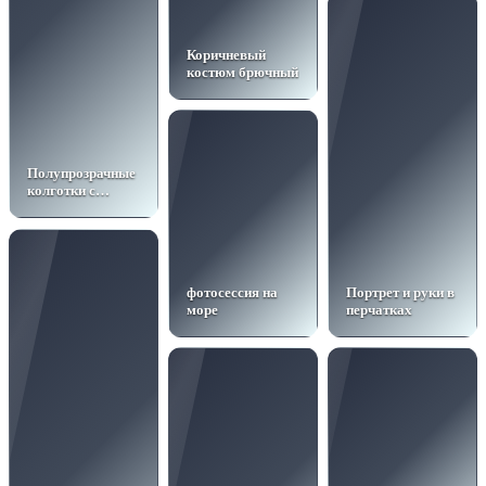
Коричневый
костюм брючный
Полупрозрачные
колготки с
вырезами
фотосессия на
Портрет и руки в
море
перчатках