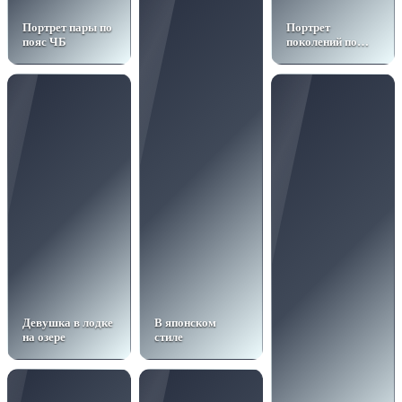
Портрет пары по
Портрет
пояс ЧБ
поколений по
фото нейросеть
Девушка в лодке
В японском
на озере
стиле