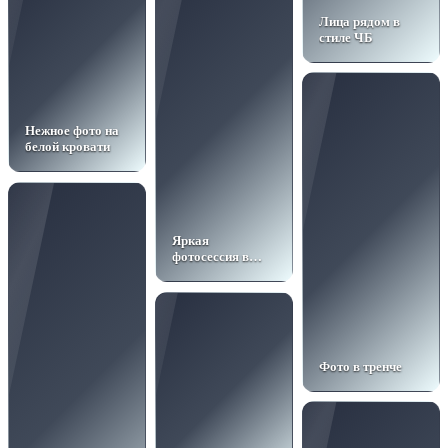
Лица рядом в
стиле ЧБ
Нежное фото на
белой кровати
Яркая
фотосессия в
честь 30-летия
Фото в тренче