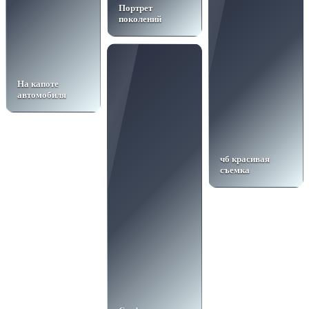
Портрет
поколений
На капоте
автомобиля
чб красивая
съемка