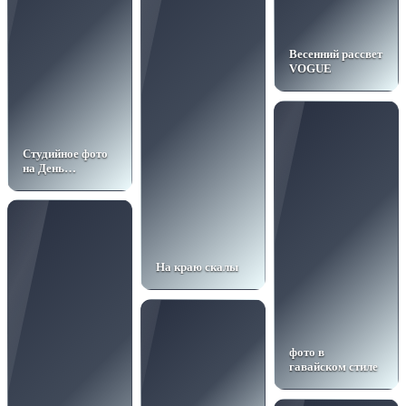
Весенний рассвет
VOGUE
Студийное фото
на День
рождения
На краю скалы
фото в
гавайском стиле