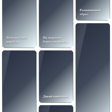
Романтичный
образ
Фото на борту
На морском
корабля
берегу на фоне
гор
Дикий шиповник