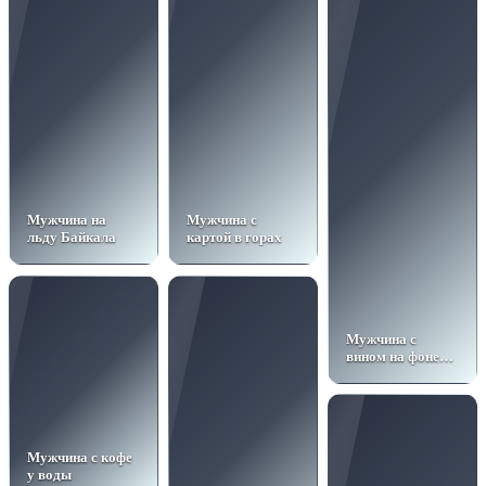
Мужчина на
Мужчина с
льду Байкала
картой в горах
Мужчина с
вином на фоне
гор
Мужчина с кофе
у воды