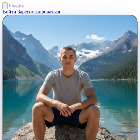
Imagify
Войти
Зарегистрироваться