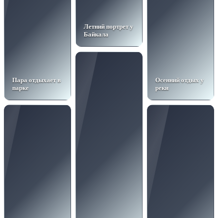
Летний портрет у
Байкала
Пара отдыхает в
Осенний отдых у
парке
реки