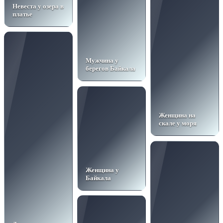
Невеста у озера в
платье
Мужчина у
берегов Байкала
Женщина на
скале у моря
Женщина у
Байкала