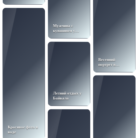
Мужчина с
кувшином у
дома
Весенний
портрет в
цветущем саду
Летний отдых у
Байкала
Красивое фото в
воде