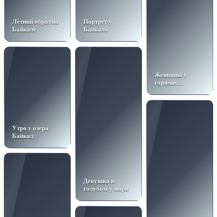
Летний образ на
Портрет у
Байкале
Байкала
Женщина у
горячих
источников
Байкала
Утро у озера
Байкал
Девушка в
голубом у моря