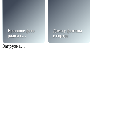
Девушка на
веранде ранчо
Красивое фото
Дама у фонтана
рядом с
в городе
мотоциклом
Девушка в
джинсах у
фасада
Девушка в поле
Деловой