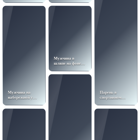
Мужчина в
шляпе на фоне
дюн
Мужчина на
Парень в
набережной у
спортивном
реки
стиле