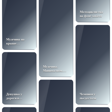
Мотоциклистка
на фоне заката
Мужчина на
крыше
Петербурга
Мужчина.
Минимализм.
Светлая
рубашка.
Девушка у
Чемпион у
дороги в
пьедестала
мегаполисе