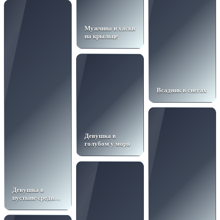
Мужчина и хаски
на крыльце
Всадник в снегах
Девушка в
голубом у моря
Девушка в
пустыне среди
кактусов