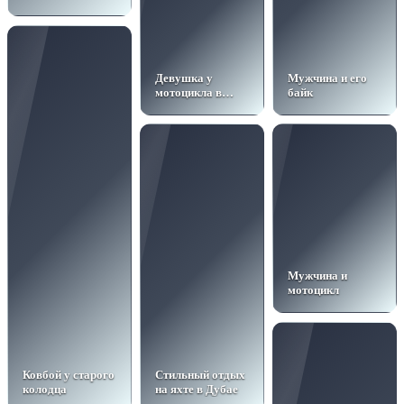
Девушка у
Мужчина и его
мотоцикла в
байк
косухе
Мужчина и
мотоцикл
Ковбой у старого
Стильный отдых
колодца
на яхте в Дубае