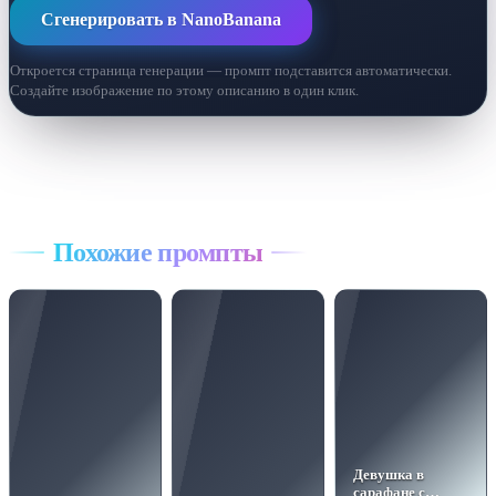
Сгенерировать в NanoBanana
Откроется страница генерации — промпт подставится автоматически.
Создайте изображение по этому описанию в один клик.
Все промпты
Похожие промпты
Девушка в
сарафане с