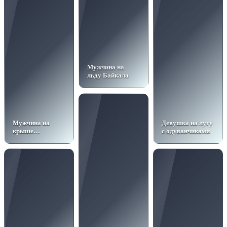
Мужчина на
льду Байкала
Мужчина на
Девушка на лугу
крыше
с одуванчиками
Петербурга