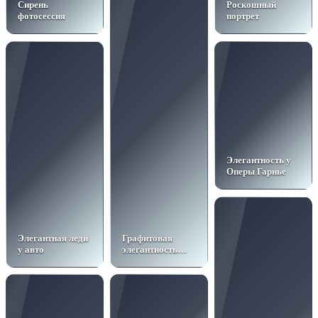
Сирень
Роскошный
фотосессия
портрет
Элегантность у
Оперы Гарнье
Элегантная леди
Графитовая
у авто
элегантность
(чёрная пантера)