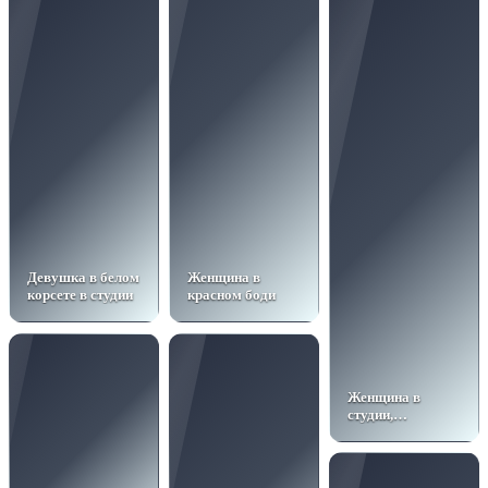
Девушка в белом
Женщина в
корсете в студии
красном боди
Женщина в
студии,
минимализм