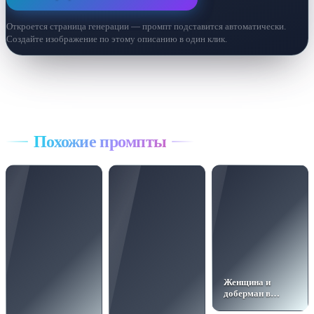
Откроется страница генерации — промпт подставится автоматически.
Создайте изображение по этому описанию в один клик.
Все промпты
Похожие промпты
Женщина и
доберман в
студии