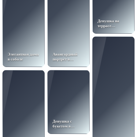
Девушка на
террасе
греческой виллы
Элегантная дама
Авангардный
в соболе
портрет в
розовом
Девушка с
букетом в
бежевом