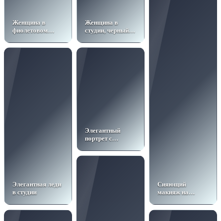
Женщина в
Женщина в
фиолетовом
студии, черный
театральном
корсет
образе
Элегантный
портрет с
голливудским
макияжем
Элегантная леди
Сияющий
в студии
макияж на
бежевом фоне