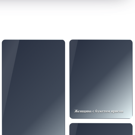
Женщина с букетом ирисов