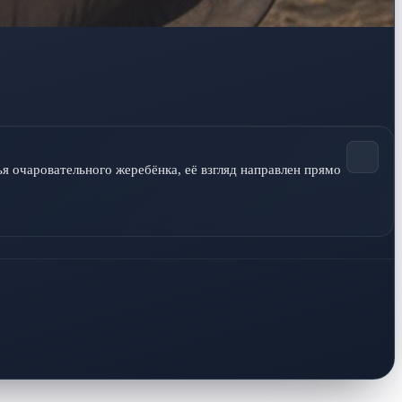
 очаровательного жеребёнка, её взгляд направлен прямо 