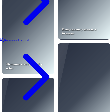
Выпускница у школы с
букетом
Бесплатный чат ИИ
Женщина с матрёшкой у
избы