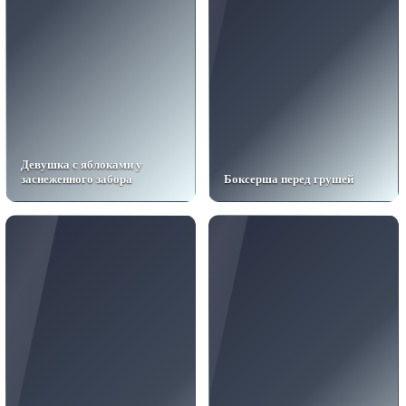
Девушка с яблоками у
заснеженного забора
Боксерша перед грушей