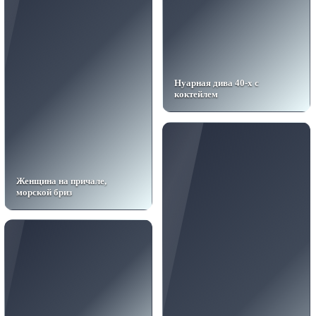
Нуарная дива 40-х с
коктейлем
Женщина на причале,
морской бриз