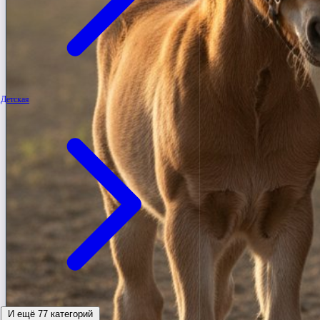
Детская
И ещё 77 категорий