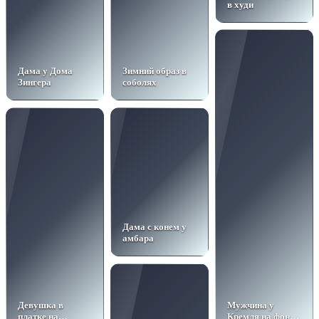
в худи
Дама у Дома
Зимний образ в
Зингера
соболях
Дама с конем у
амбара
Девушка в
Мужчина у
платке на
Кремля на фоне