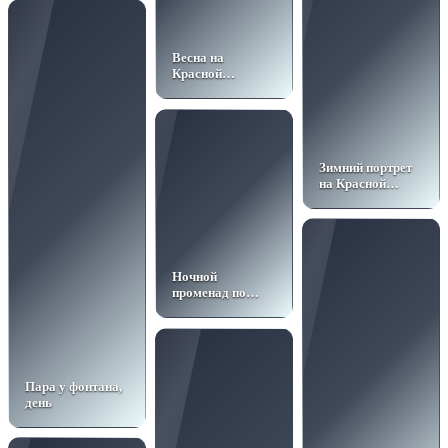
Весна на
Красной
площади
Зимний портрет
на Красной
площади
Ночной
променад по
улице
Пара у фонтана,
день