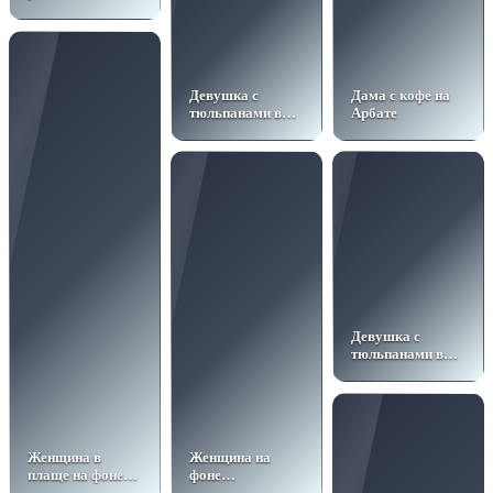
улицы
Девушка с
Дама с кофе на
тюльпанами в
Арбате
Петербурге
Девушка с
тюльпанами в
Москве
Женщина в
Женщина на
плаще на фоне
фоне
граффити
стамбульского