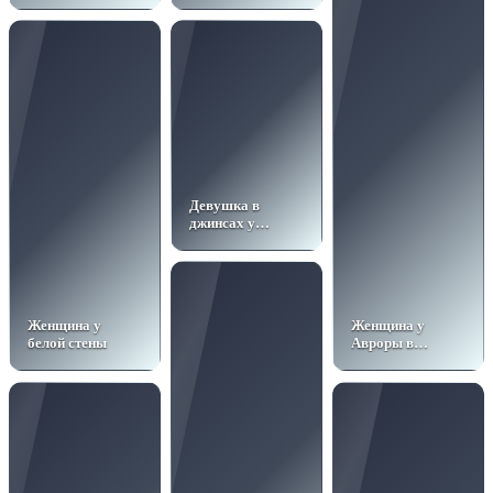
базара
Девушка в
джинсах у
фасада
Женщина у
Женщина у
белой стены
Авроры в
Петербурге