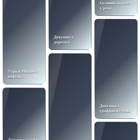
Осенний портрет
у реки
Девушка у
дороги в
мегаполисе
Утро в Москве с
кофе и
тюльпанами
Девушка у
граффити-стены
Девушка с кофе