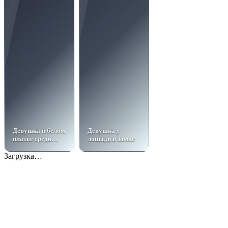
Девушка в белом
Девушка у
платье среди
лошади в замке
цветов
Загрузка…