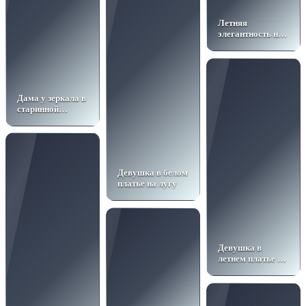
Летняя
элегантность на
берегу моря
Дама у зеркала в
старинной
комнате
Девушка в белом
платье на лугу
Девушка в
летнем платье в
старом городе