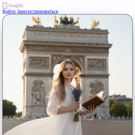
Imagify
Войти
Зарегистрироваться