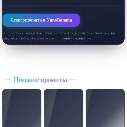
Сгенерировать в NanoBanana
Откроется страница генерации — промпт подставится автоматически.
Создайте изображение по этому описанию в один клик.
Все промпты
Похожие промпты