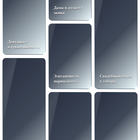
Дама в атласе у
замка
Девушка с
одуванчиками у
яблони
Элегантность
Свадебный образ
парижского
у собора
вечера с вином