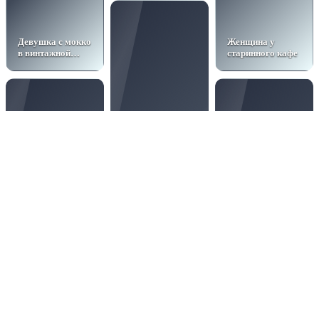
Девушка с мокко
Женщина у
в винтажной
старинного кафе
кофейне
Девушка в
Женщина в
розовом платье у
изумрудном
яблони
платье сквозь
туман