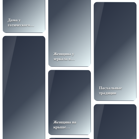
Дама у
готического
органа
Женщина у
зеркала в
вечернем платье
Пасхальные
традиции
Женщина на
крыше
Петербурга