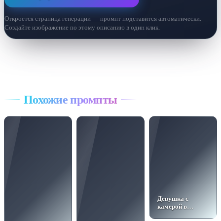
Откроется страница генерации — промпт подставится автоматически.
Создайте изображение по этому описанию в один клик.
Все промпты
Похожие промпты
Девушка с
камерой в
весеннем парке