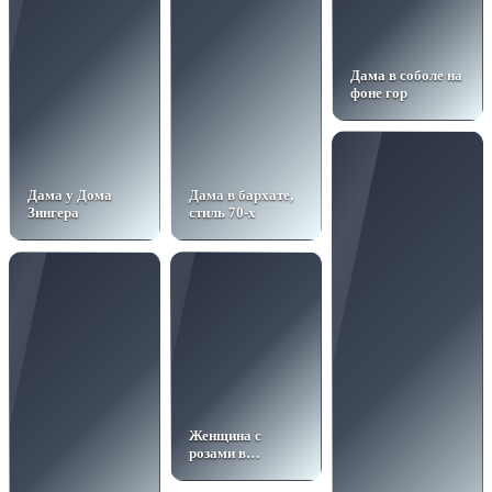
Дама в соболе на
фоне гор
Дама у Дома
Дама в бархате,
Зингера
стиль 70-х
Женщина с
розами в
солнечном свете