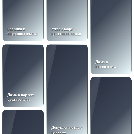
Гадалка в
Утро с кофе у
бордовом платье
цветочной лавки
Дама в
вишневом
платье у
кинотеатра
Дама в корсете
среди зелени
Девушка в саду с
цветами