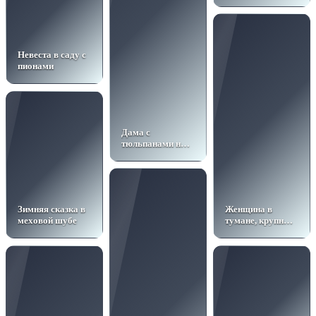
Невеста в саду с
пионами
Дама с
тюльпанами на
закате
Зимняя сказка в
Женщина в
меховой шубе
тумане, крупный
план