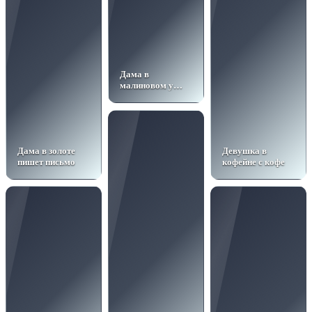
Дама в
малиновом у
рояля
Дама в золоте
Девушка в
пишет письмо
кофейне с кофе