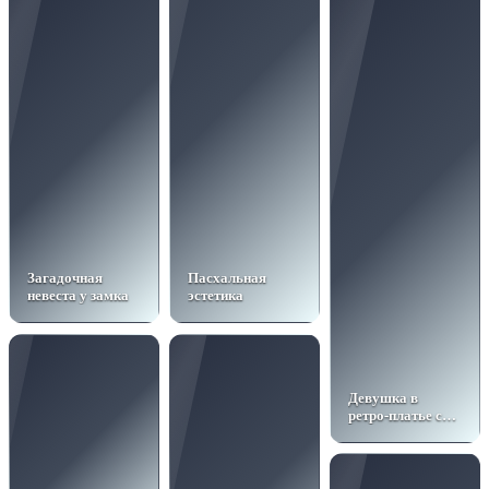
Загадочная
Пасхальная
невеста у замка
эстетика
Девушка в
ретро-платье с
цветами