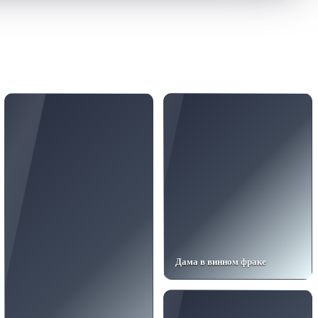
Дама в винном фраке