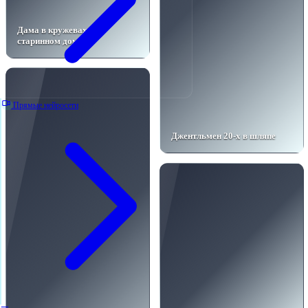
Дама в кружевах в
старинном доме
Прямые нейросети
Джентльмен 20-х в шляпе