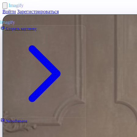
Imagify
Войти
Зарегистрироваться
Imagify
Создать картинку
NanoBanana