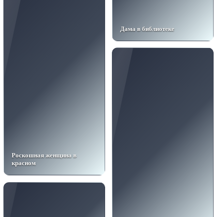
Дама в библиотеке
Роскошная женщина в
красном