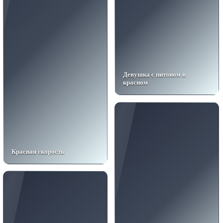
Девушка с питоном в
красном
Красная скорость