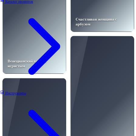
Каталог промптов
Счастливая женщина с
арбузом
Венецианский вечер с
игристым
Инструменты