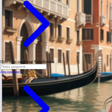
Поиск по разделам NanoBanana
День рождения