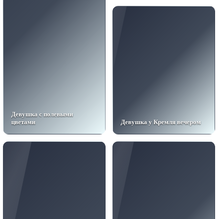
Девушка с полевыми
цветами
Девушка у Кремля вечером