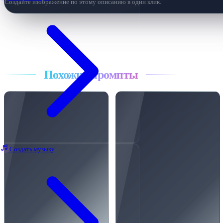
Создайте изображение по этому описанию в один клик.
Все промпты
Похожие промпты
Создать музыку