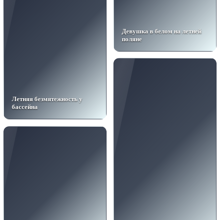
Девушка в белом на летней
поляне
Летняя безмятежность у
бассейна