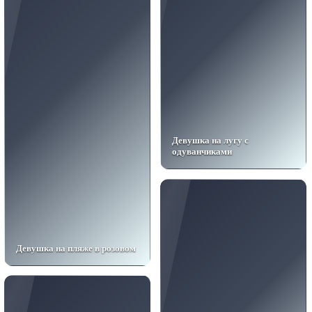
Девушка на лугу с
одуванчиками
Девушка на пляже в розовом