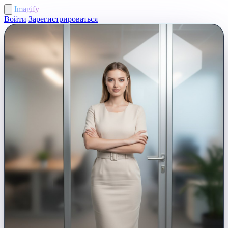
Imagify
Войти
Зарегистрироваться