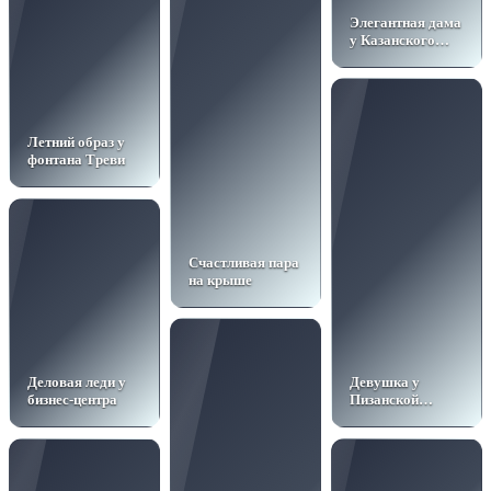
Элегантная дама
у Казанского
собора
Летний образ у
фонтана Треви
Счастливая пара
на крыше
Деловая леди у
Девушка у
бизнес-центра
Пизанской
башни