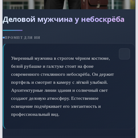
Деловой мужчина у небоскрёба
ПРОМПТ ДЛЯ ИИ
Уверенный мужчина в строгом чёрном костюме, 
белой рубашке и галстуке стоит на фоне 
современного стеклянного небоскрёба. Он держит 
портфель и смотрит в камеру с лёгкой улыбкой. 
Архитектурные линии здания и солнечный свет 
создают деловую атмосферу. Естественное 
освещение подчёркивает его элегантность и 
профессиональный вид.