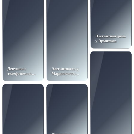
Элегантная дама
у Эрмитажа
Девушка с
Элегантность у
телефоном на
Мариинского
крыше
театра