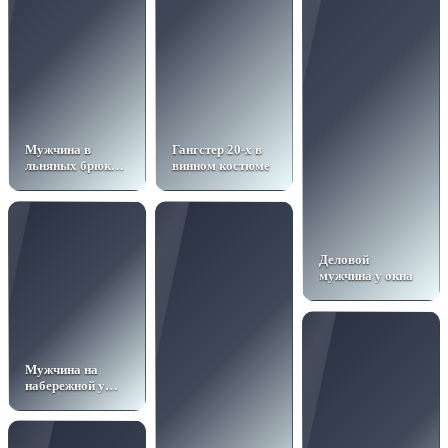
Мужчина в
Гангстер 20-х в
льняных брюках
винном костюме
на берегу
Деловой
мужчина у окна
Мужчина на
набережной у
реки