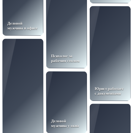
панорамных
окон
Деловой
мужчина в офисе
Психолог за
рабочим столом
Юрист работает
с документами
Деловой
мужчина у окна