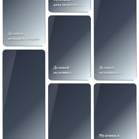
документом у
доски
Деловая
женщина в офисе
Деловой
Деловой
мужчина с
мужчина в
папкой
минимализме
Мужчина в