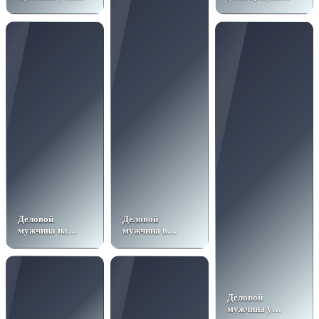
Деловой
Деловой
мужчина на
мужчина в
табурете
минималистичном
офисе
Деловой
мужчина у