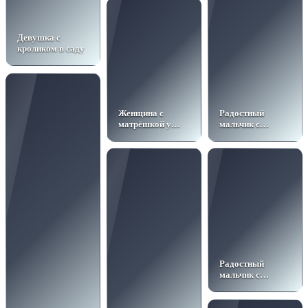
Девушка с
кроликом в саду
Женщина с
Радостный
матрёшкой у
мальчик с
избы
воздушным
змеем
Радостный
мальчик с
мороженым