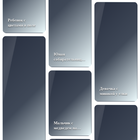
Ребенок с
цветами в поле
Юная
собирательница
ягод в саду
Девочка с
мишкой у елки
Мальчик с
медведем на
качелях