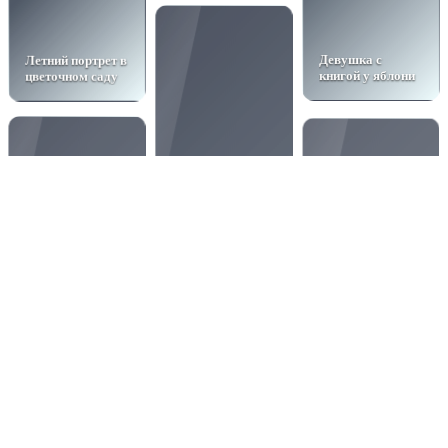
Летний портрет в
Девушка с
цветочном саду
книгой у яблони
Семейный бой
Женщина на
подушками
веранде в кресле