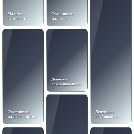
Мальчик с
Счастливый
песочным
мальчик с
замком
мячами
Девочка с
корабликами у
пруда
Счастливый
Девушка с
малыш с тортом
клубникой на
закате