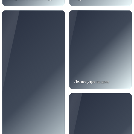
Летнее утро на даче