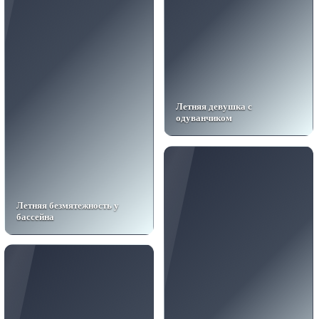
Летняя девушка с
одуванчиком
Летняя безмятежность у
бассейна