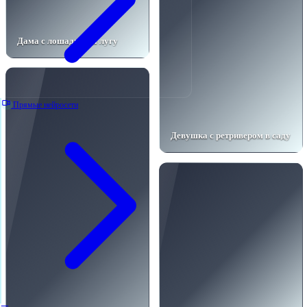
Дама с лошадью на лугу
Прямые нейросети
Девушка с ретривером в саду