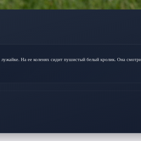
 лужайке. На ее коленях сидит пушистый белый кролик. Она смотрит