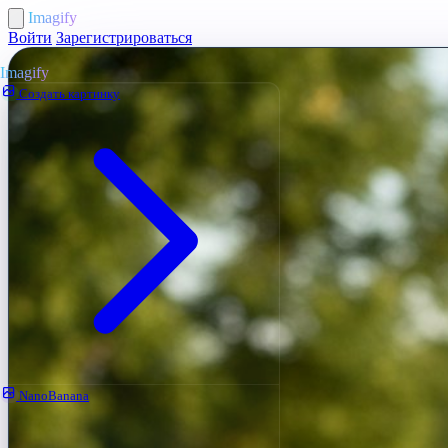
Imagify
Войти
Зарегистрироваться
Imagify
Создать картинку
NanoBanana