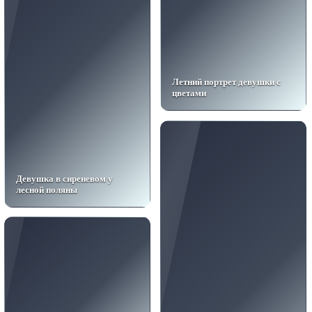
Летний портрет девушки с
цветами
Девушка в сиреневом у
лесной поляны