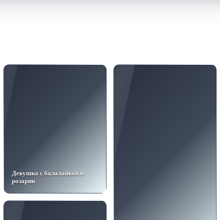
Девушка с балалайкой в
розарии