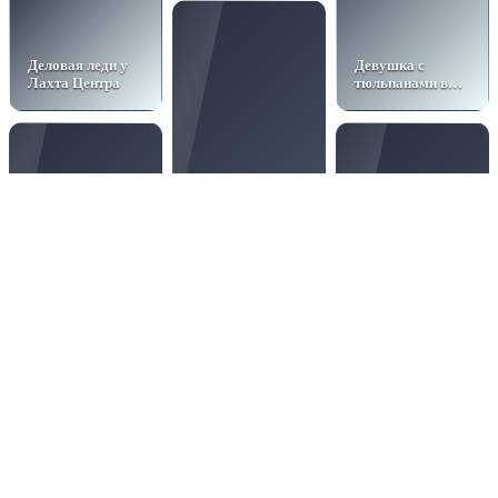
Деловая леди у
Девушка с
Лахта Центра
тюльпанами в
пальто
Женщина с
Деловая леди у
букетом ирисов
метро Дубая