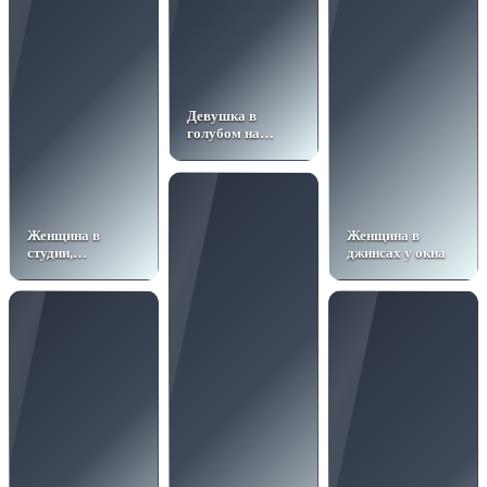
Девушка в
голубом на
вилле
Женщина в
Женщина в
студии,
джинсах у окна
минимализм