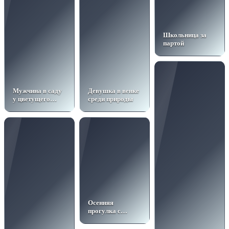
Школьница за
партой
Мужчина в саду
Девушка в венке
у цветущего
среди природы
дерева
Осенняя
прогулка с
хризантемами