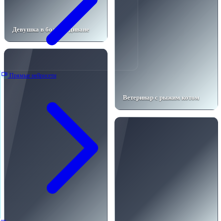
Девушка в боди на диване
Прямые нейросети
Ветеринар с рыжим котом