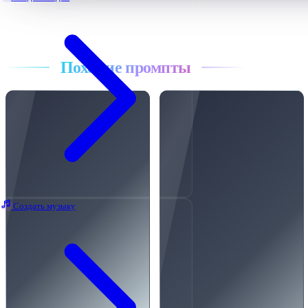
Все промпты
Похожие промпты
Создать музыку