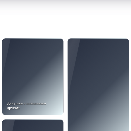
Девушка с плюшевым
другом