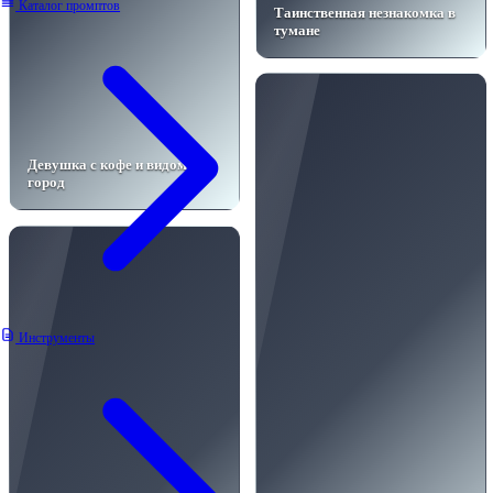
Каталог промптов
Таинственная незнакомка в
тумане
Девушка с кофе и видом на
город
Инструменты