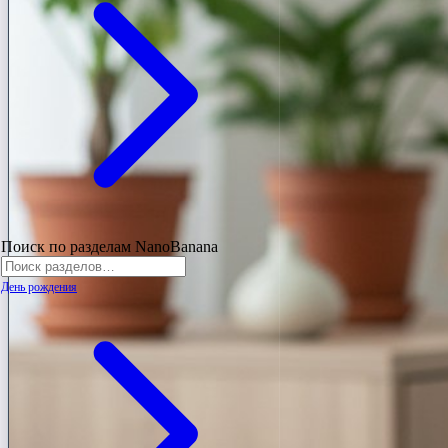
Поиск по разделам NanoBanana
День рождения