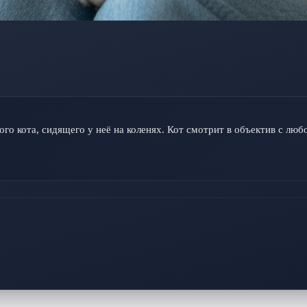
о кота, сидящего у неё на коленях. Кот смотрит в объектив с люб