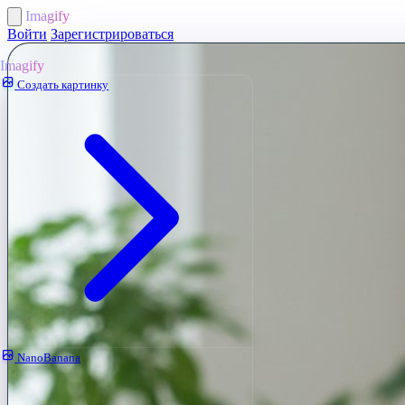
Imagify
Войти
Зарегистрироваться
Imagify
Создать картинку
NanoBanana