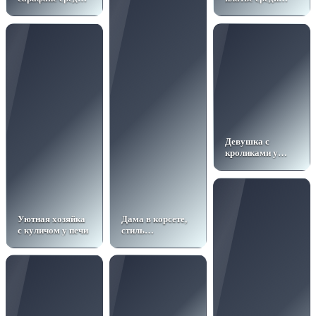
гор
цветов
Девушка с
кроликами у
избы
Уютная хозяйка
Дама в корсете,
с куличом у печи
стиль
Рембрандта