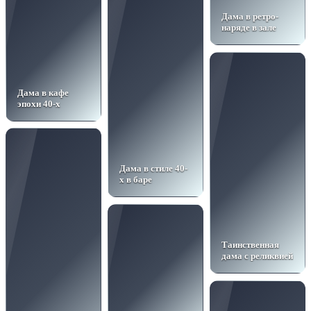
Дама в ретро-
наряде в зале
Дама в кафе
эпохи 40-х
Дама в стиле 40-
х в баре
Таинственная
дама с реликвией