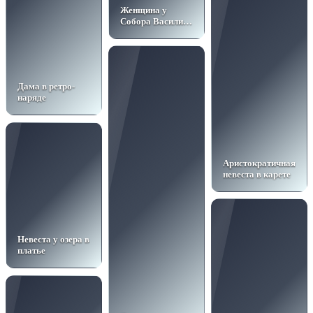
Женщина у
Собора Василия
Блаженного
Дама в ретро-
наряде
Аристократичная
невеста в карете
Невеста у озера в
платье