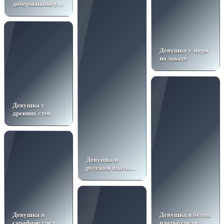
доберманами у
моста
Девушка у моря
на закате
Девушка у
древних стен
Девушка в
русском платке у
Кремля
Девушка в
Девушка в белом
сарафане среди
платье среди