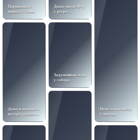
Парижанка с
Дама эпохи 40-х
книгой у Сены
у ретро-
автомобиля
Задумчивая леди
у собора
Дама в шляпке в
Невеста на мосту
петербургском
у дворца
кафе