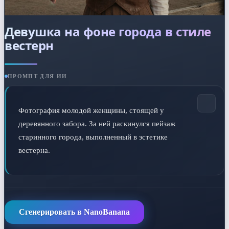
Девушка на фоне города в стиле
вестерн
ПРОМПТ ДЛЯ ИИ
Фотография молодой женщины, стоящей у 
деревянного забора. За ней раскинулся пейзаж 
старинного города, выполненный в эстетике 
вестерна.
Сгенерировать в NanoBanana