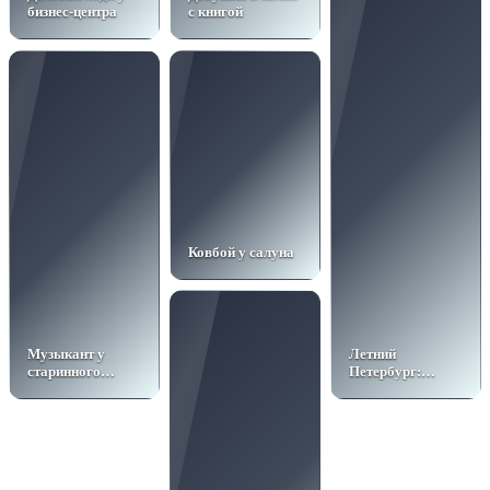
бизнес-центра
с книгой
Ковбой у салуна
Музыкант у
Летний
старинного
Петербург:
здания
Мужчина у Невы