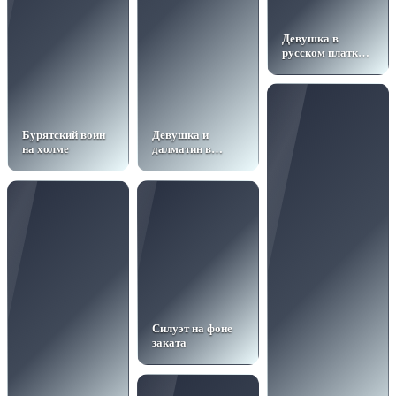
Девушка в
русском платке у
Кремля
Бурятский воин
Девушка и
на холме
далматин в
неоновом городе
Силуэт на фоне
заката