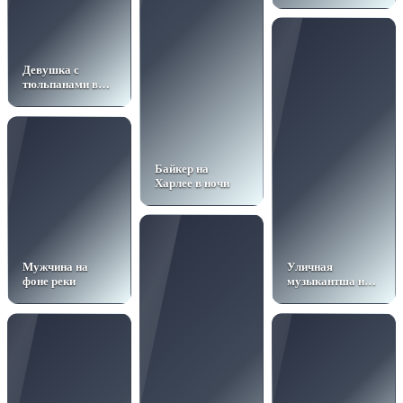
солнечном
пальто
Девушка с
тюльпанами в
Москве
Байкер на
Харлее в ночи
Мужчина на
Уличная
фоне реки
музыкантша на
Арбате