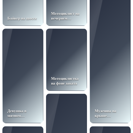
Мотоциклист на
Байкер на шоссе
вечернем
проспекте
Мотоциклистка
на фоне заката
Девушка в
Мужчина на
мятном
крыше
кардигане на
Петербурга
лугу