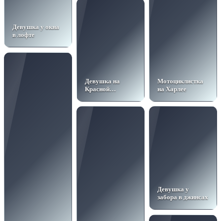
Девушка у окна
в лофте
Девушка на
Мотоциклистка
Красной
на Харлее
площади
Девушка у
забора в джинсах