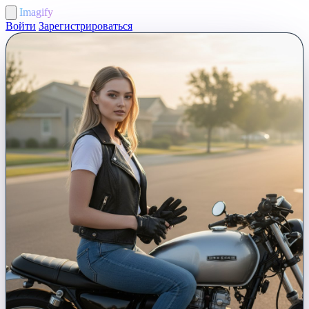
Imagify
Войти
Зарегистрироваться