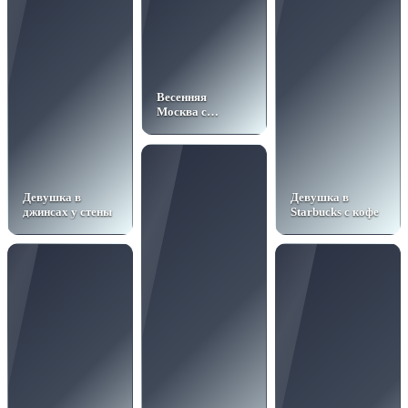
Весенняя
Москва с
тюльпанами
Девушка в
Девушка в
джинсах у стены
Starbucks с кофе