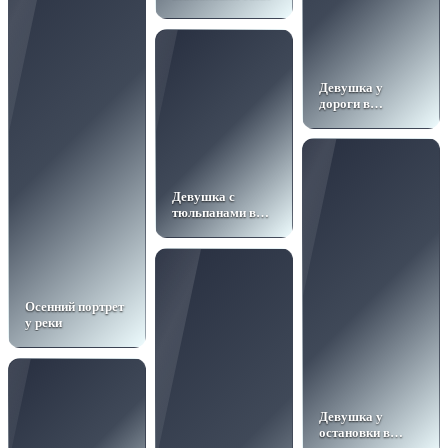
Девушка у
дороги в
мегаполисе
Девушка с
тюльпанами в
Петербурге
Осенний портрет
у реки
Девушка у
остановки в