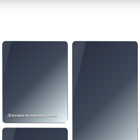
Девушка на веранде ранчо