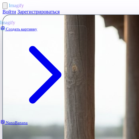
Imagify
Войти
Зарегистрироваться
Imagify
Создать картинку
NanoBanana