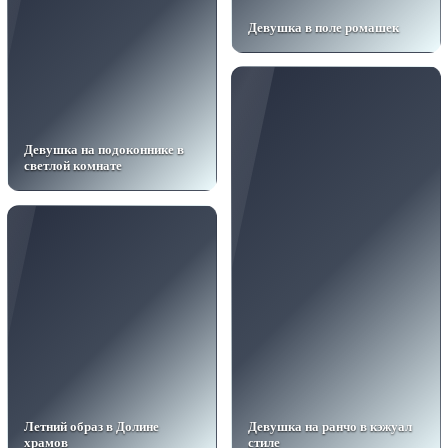
Девушка в поле ромашек
Девушка на подоконнике в
светлой комнате
Летний образ в Долине
Девушка на ранчо в кэжуал
храмов
стиле