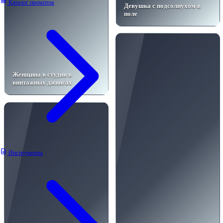
Каталог промптов
Девушка с подсолнухом в
поле
Женщина в студии в
винтажных джинсах
Инструменты