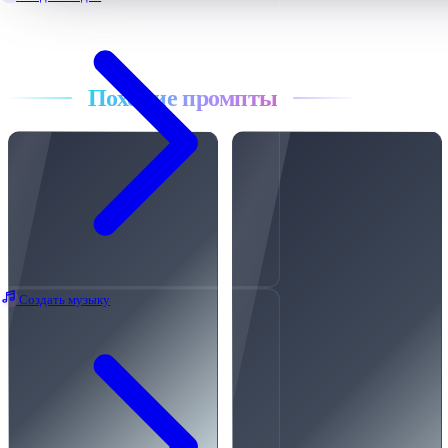
Все промпты
Похожие промпты
Создать музыку