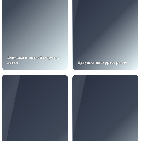
Девушка в мятной ветровке
летом
Девушка на террасе ранчо