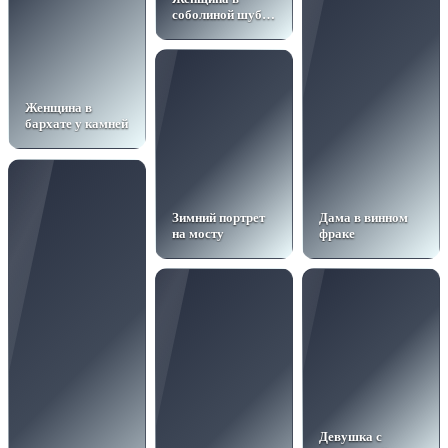
соболиной шубе
у елей
Женщина в
бархате у камней
Зимний портрет
Дама в винном
на мосту
фраке
Девушка с