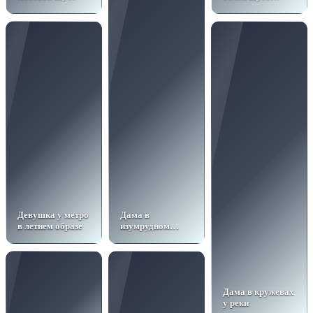
зимой
Девушка у метро
Дама в
в летнем образе
изумрудном
бархате у озера
Дама в кружевах
у реки