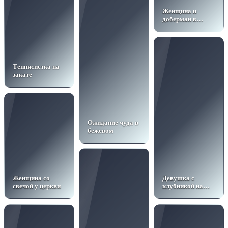
Женщина и
доберман в
студии
Теннисистка на
закате
Ожидание чуда в
бежевом
Женщина со
Девушка с
свечой у церкви
клубникой на
закате