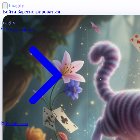
Imagify
Войти
Зарегистрироваться
Imagify
Создать картинку
NanoBanana