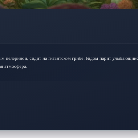
 пелериной, сидит на гигантском грибе. Рядом парит улыбающийся 
ая атмосфера.