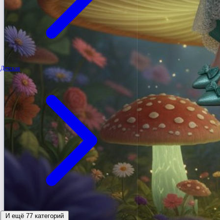
Детская
И ещё 77 категорий