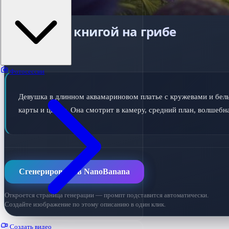
Девушка с книгой на грибе
ПРОМПТ ДЛЯ ИИ
Фотосессии
Девушка в длинном аквамариновом платье с кружевами и белым
карты и цветы. Она смотрит в камеру, средний план, волшебн
Сгенерировать в NanoBanana
Откроется страница генерации — промпт подставится автоматически.
Создайте изображение по этому описанию в один клик.
Создать видео