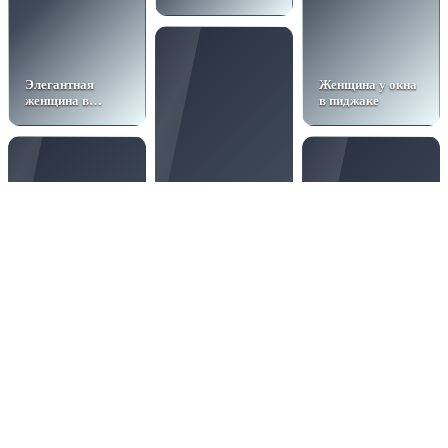
закате
Элегантная
Женщина у окна
женщина в
в пиджаке
студии
Мужчина.
Женщина в
Минимализм.
голубом жакете
Светлая