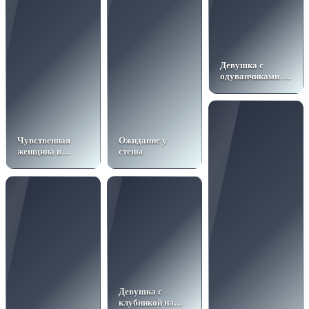
Девушка с
одуванчиками у
яблони
Чувственная
Ожидание у
женщина в
стены
красном боди
Девушка с
клубникой на