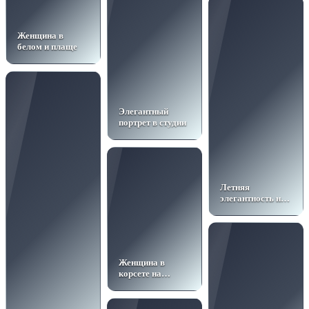
Женщина в
белом и плаще
Элегантный
портрет в студии
Летняя
элегантность на
берегу моря
Женщина в
корсете на
бетонном полу