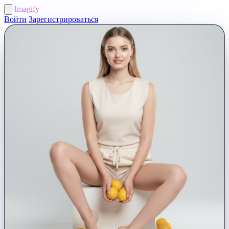
Imagify
Войти
Зарегистрироваться