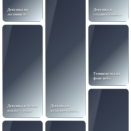
Девушка на
Девушка в
лестнице в
студии в кэжуал
студии
образе
Теннисистка на
фоне неба
Девушка в белом
Девушка в
платье у воды
атласном платье
на скамье