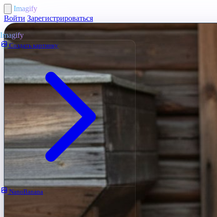
Imagify
Войти
Зарегистрироваться
Imagify
Создать картинку
NanoBanana