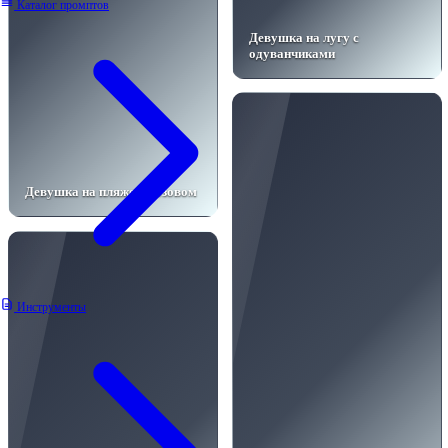
Каталог промптов
Девушка на лугу с
одуванчиками
Девушка на пляже в розовом
Инструменты