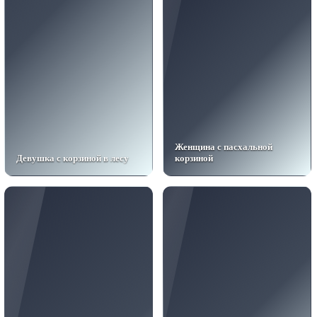
Женщина с пасхальной
Девушка с корзиной в лесу
корзиной