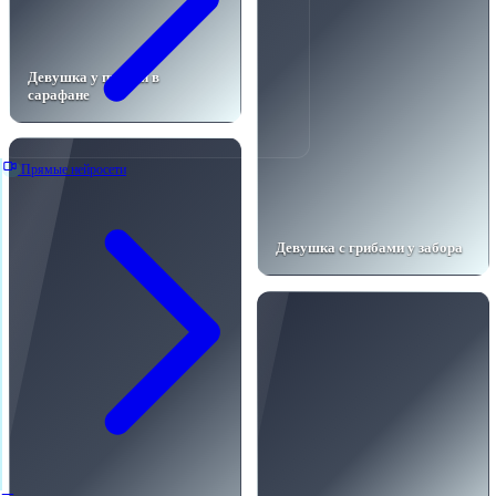
Девушка у прялки в
сарафане
Прямые нейросети
Девушка с грибами у забора