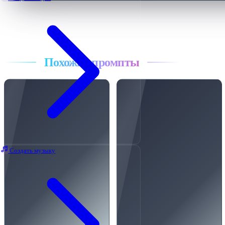
Все промпты
Похожие промпты
Создать музыку