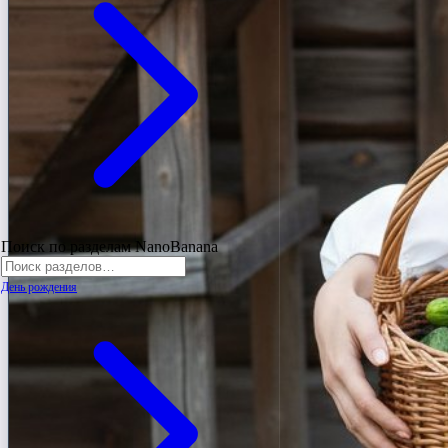
Поиск по разделам NanoBanana
День рождения