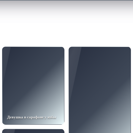
Девушка в сарафане у избы