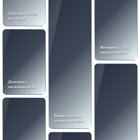
Девушка в боди
на диване
Женщина с тату
змеи на диване
Девушка с
тюльпанами в
кафе
Винные розы и
женская улыбка