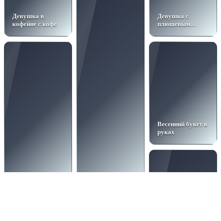
Девушка в
Девушка с
кофейне с кофе
плюшевым
другом
Весенний букет в
руках
Невеста в
Женщина у реки
библиотеке
в тумане