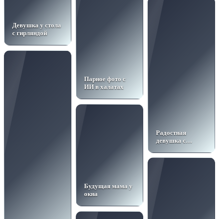
Девушка у стола
с гирляндой
Парное фото с
ИИ в халатах
Радостная
девушка с
кроликом
Будущая мама у
окна