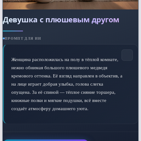
Девушка с плюшевым другом
ПРОМПТ ДЛЯ ИИ
Женщина расположилась на полу в тёплой комнате, 
нежно обнимая большого плюшевого медведя 
кремового оттенка. Её взгляд направлен в объектив, а 
на лице играет добрая улыбка, голова слегка 
опущена. За её спиной — тёплое сияние торшера, 
книжные полки и мягкие подушки, всё вместе 
создаёт атмосферу домашнего уюта.