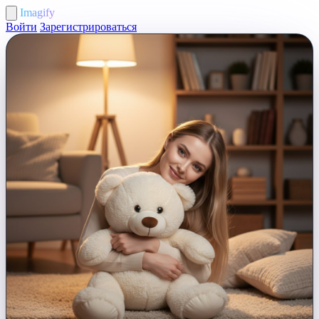
Imagify
Войти
Зарегистрироваться