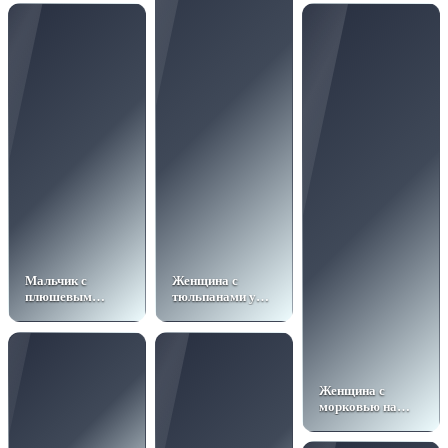
Мальчик с
Женщина с
плюшевым
тюльпанами у
другом
окна
Женщина с
морковью на
даче