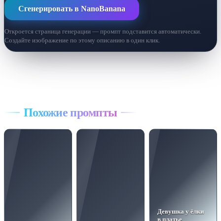
Сгенерировать в NanoBanana
Откроется страница генерации — промпт подставится автоматически.
Создайте изображение по этому описанию в один клик.
Все промпты
Похожие промпты
Девушка у ёлки
в платье