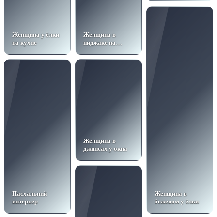
Женщина у ёлки
Женщина в
на кухне
пиджаке на
паркете
Женщина в
джинсах у окна
Пасхальний
Женщина в
интерьер
бежевом у ёлки