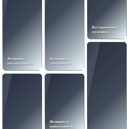
Восторженный
мужчина с
подарком
Женщина с
Женщина и
питомцами в
доберман в
комнате
студии
Женщина в
трикотажном