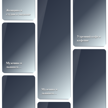
Женщина в
студии в пиджаке
Утренний кофе в
кофейне
Мужчина в
льняном
пиджаке у окна
Мужчина в
льняном
пиджаке у окна