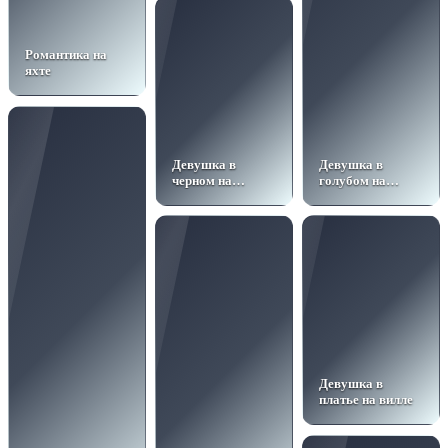
Романтика на
яхте
Девушка в
Девушка в
черном на
голубом на
табурете
греческой вилле
Девушка в
платье на вилле