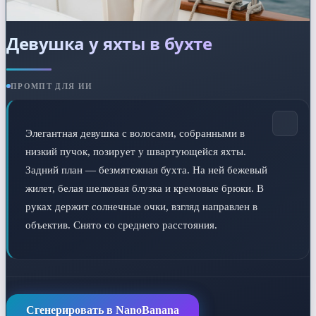
Девушка у яхты в бухте
ПРОМПТ ДЛЯ ИИ
Элегантная девушка с волосами, собранными в 
низкий пучок, позирует у швартующейся яхты. 
Задний план — безмятежная бухта. На ней бежевый 
жилет, белая шелковая блузка и кремовые брюки. В 
руках держит солнечные очки, взгляд направлен в 
объектив. Снято со среднего расстояния.
Сгенерировать в NanoBanana