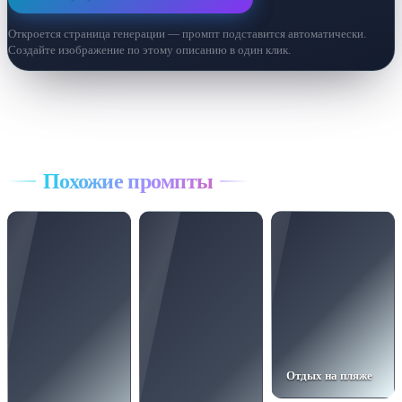
Откроется страница генерации — промпт подставится автоматически.
Создайте изображение по этому описанию в один клик.
Все промпты
Похожие промпты
Отдых на пляже