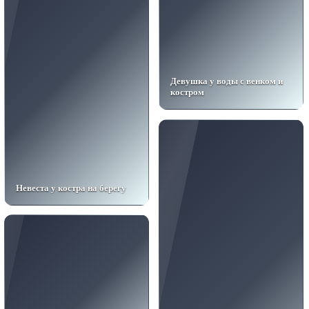
Девушка у воды с венком и
костром
Невеста у костра на берегу