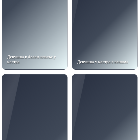
Девушка в белом платье у
костра
Девушка у костра с венком