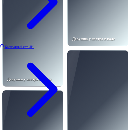
Девушка у костра в воде
Бесплатный чат ИИ
Девушка у костра в венке