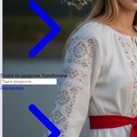
Поиск по разделам NanoBanana
День рождения