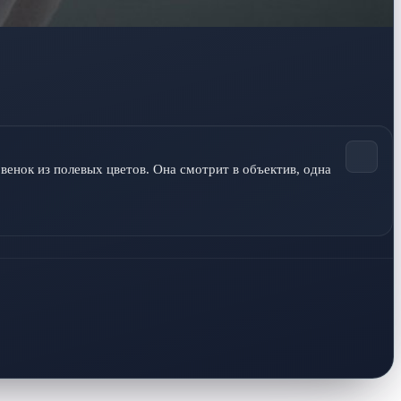
енок из полевых цветов. Она смотрит в объектив, одна 