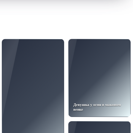
Девушка у огня в маковом
венке