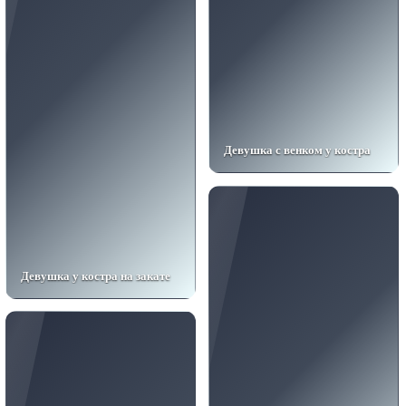
Девушка с венком у костра
Девушка у костра на закате