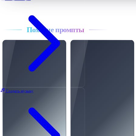
Все промпты
Похожие промпты
Создать музыку