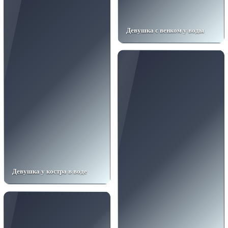
Девушка с венком у воды
Девушка у костра в воде