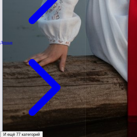
Детская
И ещё 77 категорий