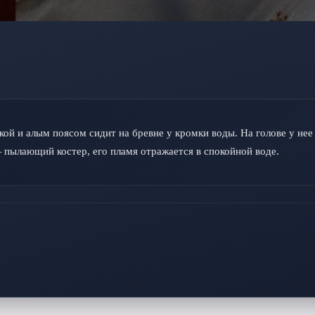
й и алым поясом сидит на бревне у кромки воды. На голове у нее в
— пылающий костер, его пламя отражается в спокойной воде.