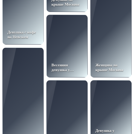
крыше Москвы
Девушка с кофе
на Невском
Весенняя
Женщина на
девушка у
крыше Москвы
сакуры
Девушка у