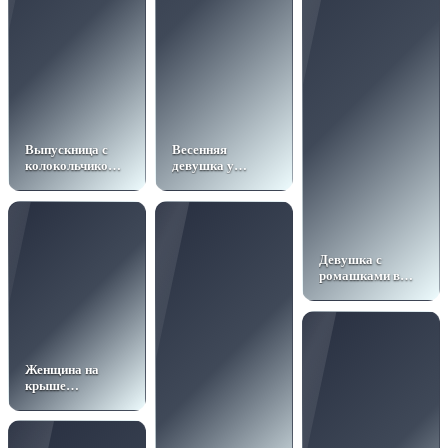
Выпускница с
Весенняя
колокольчиком у
девушка у
часов
сирени
Девушка с
ромашками в
поле
Женщина на
крыше
Петербурга