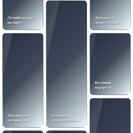
Летний портрет
Девушка в
на пирсе
летнем платье на
лугу
Весенний
портрет в
цветущем саду
Девушка на
Девушка в
лестнице в
летнем платье в
старом городе
старом городе