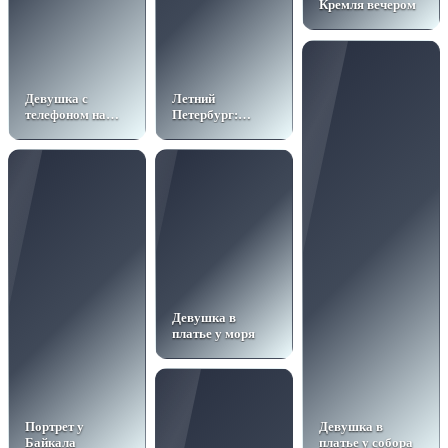
Кремля вечером
Девушка с
Летний
телефоном на
Петербург:
крыше
Мужчина у Невы
Девушка в
платье у моря
Портрет у
Девушка в
Байкала
платье у собора