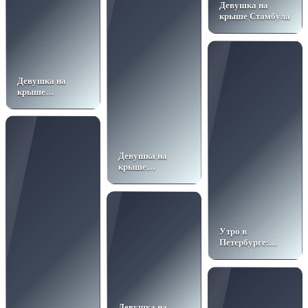
Девушка на
крыше Стамбула
Девушка на
крыше
Петербурга
Девушка на
крыше
Петербурга
Утро в
Петербурге:
кофе на крыше
Девушка на