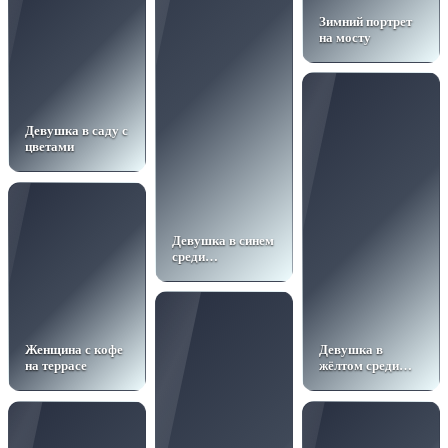
Зимний портрет
на мосту
Девушка в саду с
цветами
Девушка в синем
среди
папоротников
Женщина с кофе
Девушка в
на террасе
жёлтом среди
подсолнухов