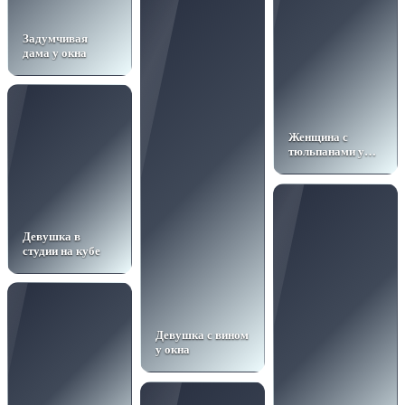
Задумчивая
дама у окна
Женщина с
тюльпанами у
окна
Девушка в
студии на кубе
Девушка с вином
у окна