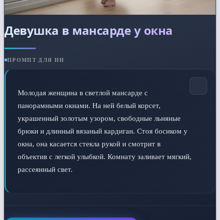
Девушка в мансарде у окна
ПРОМПТ ДЛЯ ИИ
Молодая женщина в светлой мансарде с 
панорамными окнами. На ней белый корсет, 
украшенный золотым узором, свободные льняные 
брюки и длинный вязаный кардиган. Стоя босиком у 
окна, она касается стекла рукой и смотрит в 
объектив с легкой улыбкой. Комнату заливает мягкий, 
рассеянный свет.