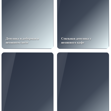
Девушка и доберман в
Стильная девушка у
неоновом свете
неонового кафе