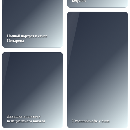
кофейне
Ночной портрет в стиле
Полароид
Девушка в платье у
венецианского канала
Утренний кофе у окна