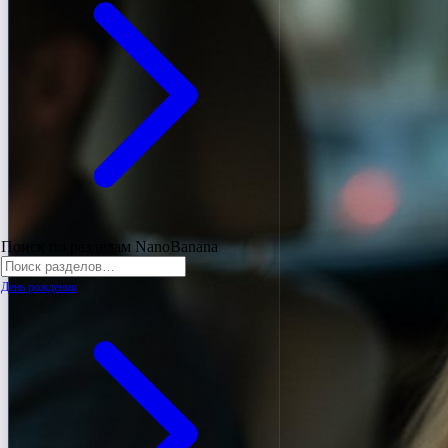
Поиск по разделам NanoBanana
День рождения