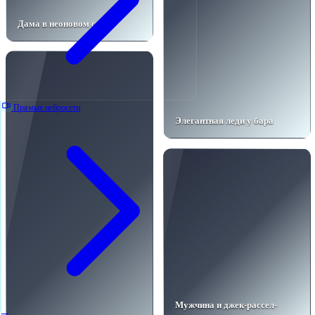
Дама в неоновом свете
Прямые нейросети
Элегантная леди у бара
Мужчина и джек-рассел-