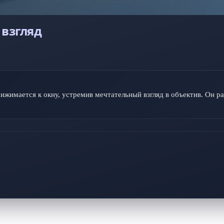
взгляд
ижимается к окну, устремив мечтательный взгляд в объектив. Он ра