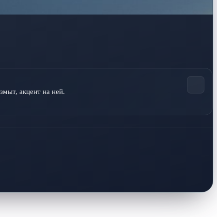
змыт, акцент на ней.