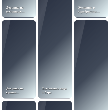
Девушка на
Женщина в
мотоцикле
серебристом
ночью
жакете
Девушка на
Элегантная леди
крыше
у бара
Петербурга