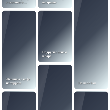
у неонового
на крыше
фона
Подруги с вином
в баре
Женщина с кофе
на террасе
На поле боя