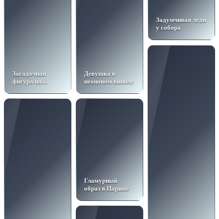
Задумчивая леди
у собора
Загадочная
Девушка в
фигура на
неоновом виниле
Дворцовом
мосту
Гламурный
образ в Париже