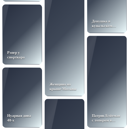
Девушка в
купальском
наряде у костра
Рэпер у
спорткара
Женщина на
крыше Москвы
Нуарная дива
Патрик Бэйтман
40-х
с топором в
подвале