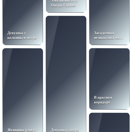
Элегантность у
Оперы Гарнье
Девушка у
Загадочная
колонны в метро
незнакомка под
ночными
фонарями
В красном
коридоре
Женщина-рэпер
Девушка с кофе