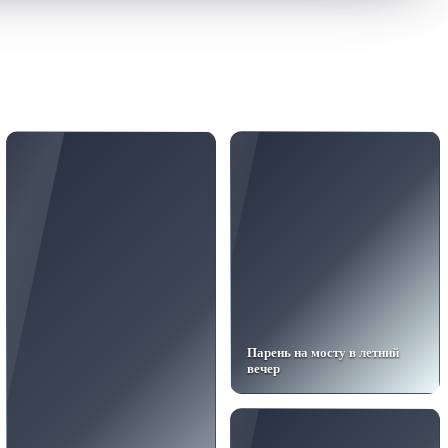
Парень на мосту в летний
вечер