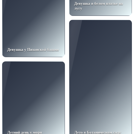
Девушка в белом платье на
лугу
Девушка у Пизанской башни
Летний день у моря
Лето в Ботаническом саду