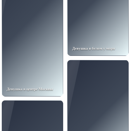
Девушка в белом у моря
Девушка в центре Москвы