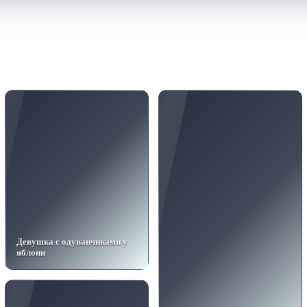
Девушка с одуванчиками у
яблони