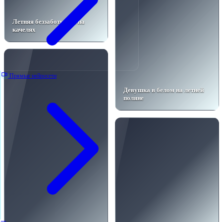
Летняя беззаботность на
качелях
Прямые нейросети
Девушка в белом на летней
поляне