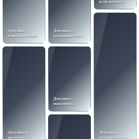
купальском
наряде у костра
Девушка с
Девушка в
венком у костра
кокошнике среди
маков
Девушка с
маками на
закате
Девушка в
Девушка в
кружевах у
летящем платье