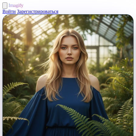
Imagify
Войти
Зарегистрироваться