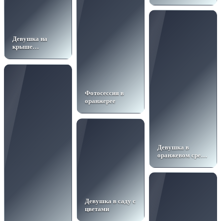
Девушка на
крыше
Петербурга
Фотосессия в
оранжерее
Девушка в
оранжевом среди
листвы
Девушка в саду с
цветами