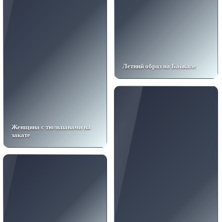
Летний образ на Байкале
Женщина с тюльпанами на
закате