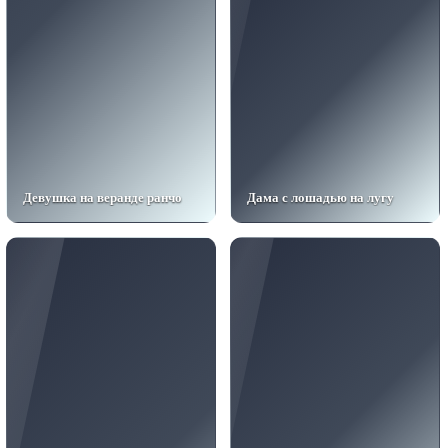
Девушка на веранде ранчо
Дама с лошадью на лугу