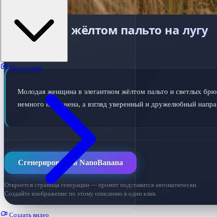
Девушка в жёлтом пальто на лугу
ПРОМПТ ДЛЯ ИИ
Фотосессии
Молодая женщина в элегантном жёлтом пальто и светлых брюка
немного наклонена, а взгляд уверенный и дружелюбный направ
Сгенерировать в NanoBanana
Откроется страница генерации — промпт подставится автоматически.
Создайте изображение по этому описанию в один клик.
Создать видео