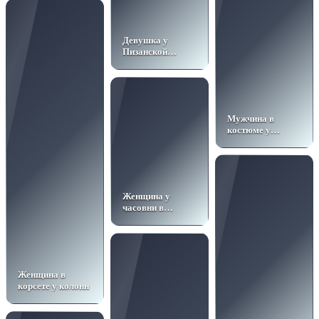
Девушка у
Пизанской
башни
Мужчина в
костюме у
здания
Женщина у
часовни в
Новосибирске
Женщина в
корсете у колонн