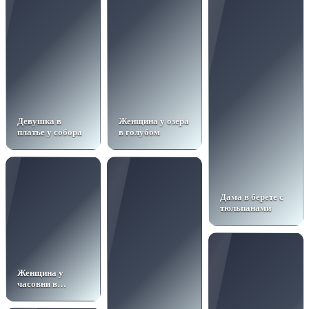
Девушка в
Женщина у озера
платье у собора
в голубом
Дама в берете с
тюльпанами
Женщина у
часовни в
Новосибирске