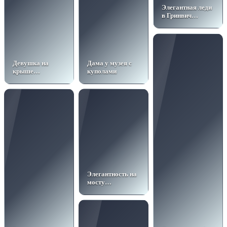
Элегантная леди
в Гринвич
Виллидж
Девушка на
Дама у музея с
крыше
куполами
Петербурга
Элегантность на
мосту
Александра III