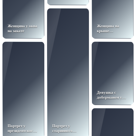
мотоциклом
Женщина у окна
Женщина на
на закате
крыше
Петербурга
Девушка с
доберманом у
старинной двери
Портрет у
Портрет у
президентского
старинного
дворца
здания