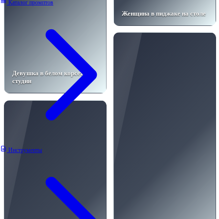
Каталог промптов
Женщина в пиджаке на столе
Девушка в белом корсете в
студии
Инструменты