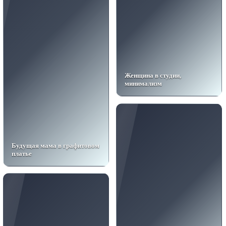
Женщина в студии,
минимализм
Будущая мама в графитовом
платье