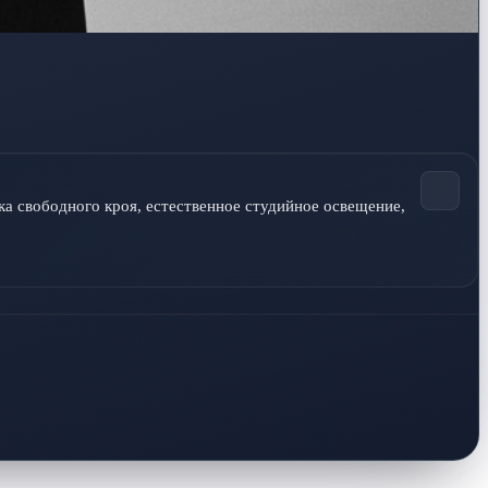
 свободного кроя, естественное студийное освещение, 