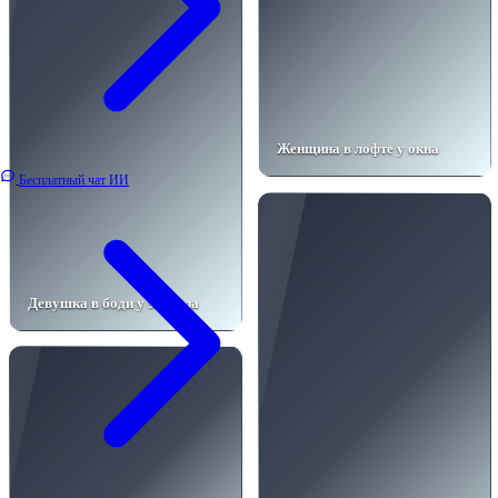
Женщина в лофте у окна
Бесплатный чат ИИ
Девушка в боди у зеркала