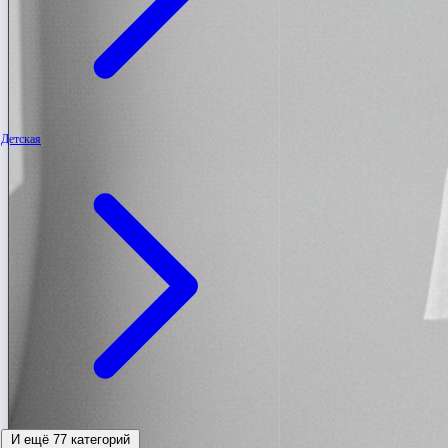
Детская
И ещё 77 категорий