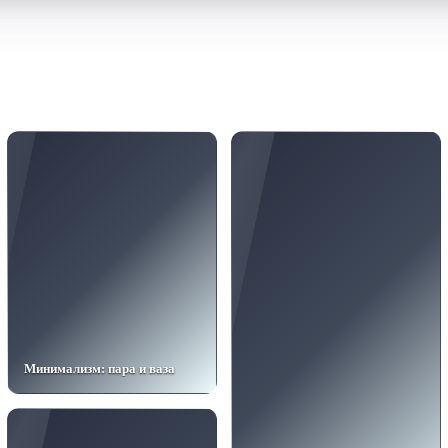
Минимализм: пара и ваза