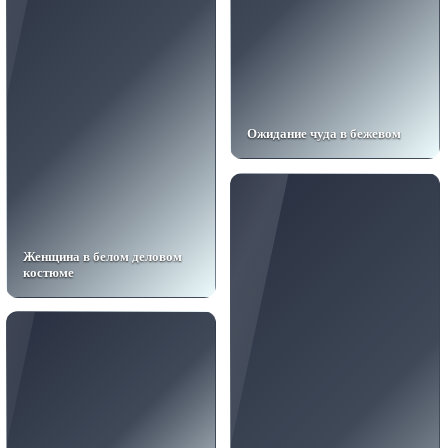
Ожидание чуда в бежевом
Женщина в белом деловом
костюме